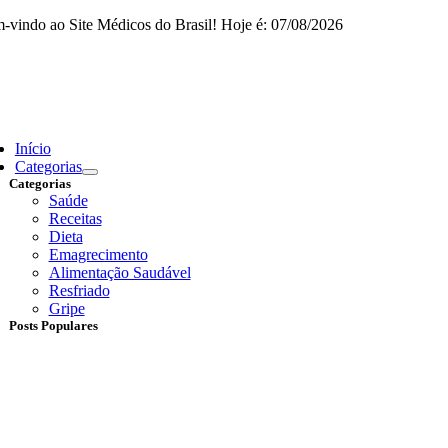
Skip
-vindo ao Site Médicos do Brasil! Hoje é: 07/08/2026
to
content
ggle
vigation
Início
Categorias
Categorias
Saúde
Receitas
Dieta
Emagrecimento
Alimentação Saudável
Resfriado
Gripe
Posts Populares