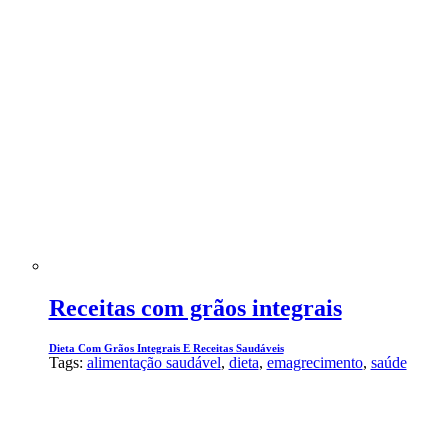
Receitas com grãos integrais
Dieta Com Grãos Integrais E Receitas Saudáveis
Tags:
alimentação saudável
,
dieta
,
emagrecimento
,
saúde