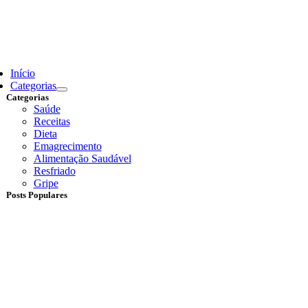
Skip
to
content
ggle
vigation
Início
Categorias
Categorias
Saúde
Receitas
Dieta
Emagrecimento
Alimentação Saudável
Resfriado
Gripe
Posts Populares