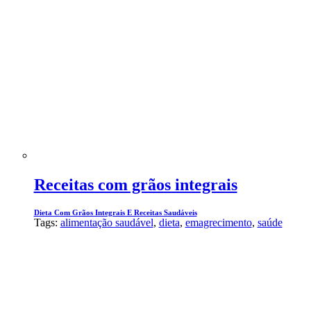
Receitas com grãos integrais
Dieta Com Grãos Integrais E Receitas Saudáveis
Tags:
alimentação saudável
,
dieta
,
emagrecimento
,
saúde