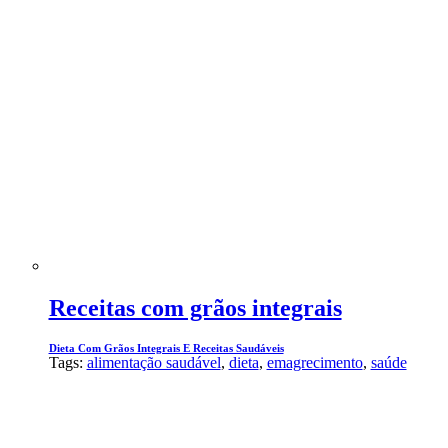
Receitas com grãos integrais
Dieta Com Grãos Integrais E Receitas Saudáveis
Tags:
alimentação saudável
,
dieta
,
emagrecimento
,
saúde