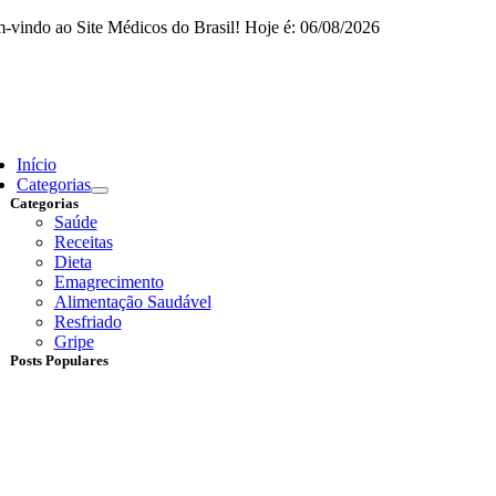
Skip
-vindo ao Site Médicos do Brasil! Hoje é: 06/08/2026
to
content
ggle
vigation
Início
Categorias
Categorias
Saúde
Receitas
Dieta
Emagrecimento
Alimentação Saudável
Resfriado
Gripe
Posts Populares