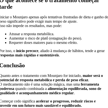
O que acontece se o tratamento começar
tarde
Iniciar o Mounjaro apenas após tentativas frustradas de dieta e ganho d
peso significativo pode exigir mais tempo de ajuste.
Isso não impede os resultados, mas pode:
Atrasar a resposta metabólica.
Aumentar o risco de platô (estagnação do peso).
Requerer doses maiores para o mesmo efeito.
Por isso, o
início precoce
, aliado à mudança de hábitos, tende a gerar
respostas mais rápidas e sustentáveis
.
Conclusão
Quanto antes o tratamento com Mounjaro for iniciado,
maior será o
potencial de resposta metabólica e perda de peso eficaz
.
O medicamento não é uma solução mágica, mas uma
ferramenta
poderosa
quando combinada a
alimentação equilibrada, sono de
qualidade e acompanhamento médico regular
.
Começar cedo significa
acelerar o progresso, reduzir riscos e
investir em um futuro mais saudável e equilibrado.