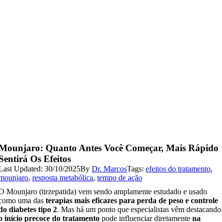
Mounjaro: Quanto Antes Você Começar, Mais Rápido
Sentirá Os Efeitos
Last Updated: 30/10/2025
By
Dr. Marcos
Tags:
efeitos do tratamento
,
mounjaro
,
resposta metabólica
,
tempo de ação
O Mounjaro (tirzepatida) vem sendo amplamente estudado e usado
como uma das
terapias mais eficazes para perda de peso e controle
do diabetes tipo 2
. Mas há um ponto que especialistas vêm destacando
o início precoce do tratamento
pode influenciar diretamente
na