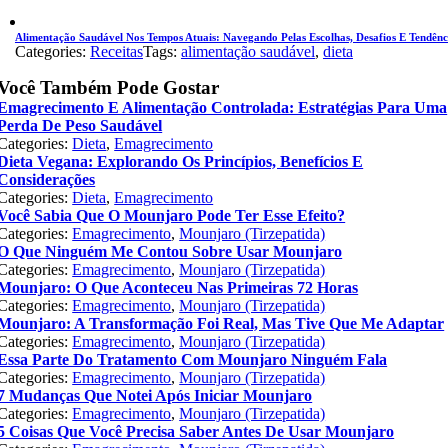
Alimentação Saudável Nos Tempos Atuais: Navegando Pelas Escolhas, Desafios E Tendênc
Categories:
Receitas
Tags:
alimentação saudável
,
dieta
Você Também Pode Gostar
Emagrecimento E Alimentação Controlada: Estratégias Para Uma
Perda De Peso Saudável
Categories:
Dieta
,
Emagrecimento
Dieta Vegana: Explorando Os Princípios, Benefícios E
Considerações
Categories:
Dieta
,
Emagrecimento
Você Sabia Que O Mounjaro Pode Ter Esse Efeito?
Categories:
Emagrecimento
,
Mounjaro (Tirzepatida)
O Que Ninguém Me Contou Sobre Usar Mounjaro
Categories:
Emagrecimento
,
Mounjaro (Tirzepatida)
Mounjaro: O Que Aconteceu Nas Primeiras 72 Horas
Categories:
Emagrecimento
,
Mounjaro (Tirzepatida)
Mounjaro: A Transformação Foi Real, Mas Tive Que Me Adaptar
Categories:
Emagrecimento
,
Mounjaro (Tirzepatida)
Essa Parte Do Tratamento Com Mounjaro Ninguém Fala
Categories:
Emagrecimento
,
Mounjaro (Tirzepatida)
7 Mudanças Que Notei Após Iniciar Mounjaro
Categories:
Emagrecimento
,
Mounjaro (Tirzepatida)
5 Coisas Que Você Precisa Saber Antes De Usar Mounjaro