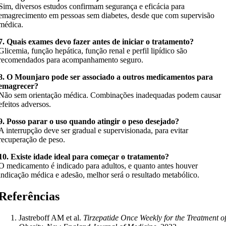
Sim, diversos estudos confirmam segurança e eficácia para
emagrecimento em pessoas sem diabetes, desde que com supervisão
médica.
7. Quais exames devo fazer antes de iniciar o tratamento?
Glicemia, função hepática, função renal e perfil lipídico são
recomendados para acompanhamento seguro.
8. O Mounjaro pode ser associado a outros medicamentos para
emagrecer?
Não sem orientação médica. Combinações inadequadas podem causar
efeitos adversos.
9. Posso parar o uso quando atingir o peso desejado?
A interrupção deve ser gradual e supervisionada, para evitar
recuperação de peso.
10. Existe idade ideal para começar o tratamento?
O medicamento é indicado para adultos, e quanto antes houver
indicação médica e adesão, melhor será o resultado metabólico.
Referências
Jastreboff AM et al.
Tirzepatide Once Weekly for the Treatment o