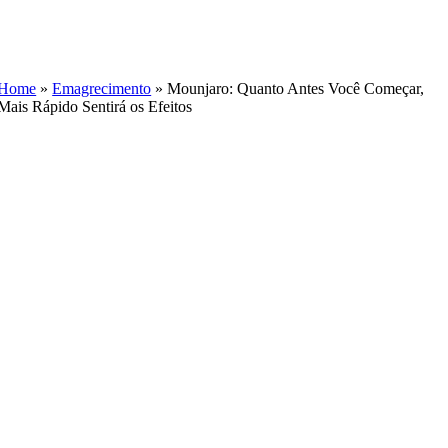
Skip
to
content
Home
»
Emagrecimento
»
Mounjaro: Quanto Antes Você Começar,
Mais Rápido Sentirá os Efeitos