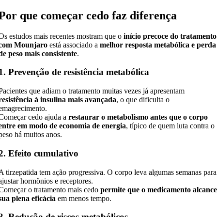
Por que começar cedo faz diferença
Os estudos mais recentes mostram que o
início precoce do tratamento
com Mounjaro
está associado a
melhor resposta metabólica e perda
de peso mais consistente
.
1. Prevenção de resistência metabólica
Pacientes que adiam o tratamento muitas vezes já apresentam
resistência à insulina mais avançada
, o que dificulta o
emagrecimento.
Começar cedo ajuda a
restaurar o metabolismo antes que o corpo
entre em modo de economia de energia
, típico de quem luta contra o
peso há muitos anos.
2. Efeito cumulativo
A tirzepatida tem ação progressiva. O corpo leva algumas semanas para
ajustar hormônios e receptores.
Começar o tratamento mais cedo
permite que o medicamento alcanc
sua plena eficácia
em menos tempo.
3. Redução de riscos metabólicos