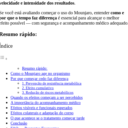
velocidade e intensidade dos resultados
.
Se você está avaliando começar o uso do Mounjaro, entender
como e
por que o tempo faz diferença
é essencial para alcançar o melhor
efeito possível — com segurança e acompanhamento médico adequado
Resumo rápido:
Índice
Resumo rápido:
Como o Mounjaro age no organismo
Por que começar cedo faz diferença
1. Prevenção de resistência metabólica
2. Efeito cumulativo
3. Redução de riscos metabólicos
Quando os efeitos começam a ser percebidos
A importância do acompanhamento médico
Efeitos visíveis e funcionais esperados
Efeitos colaterais e adaptação do corpo
O que acontece se o tratamento começar tarde
Conclusão