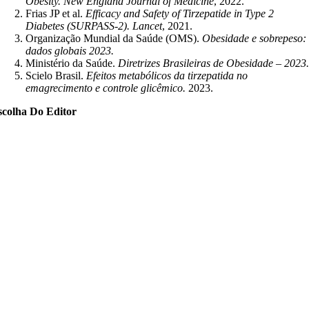
Obesity.
New England Journal of Medicine
, 2022.
Frias JP et al.
Efficacy and Safety of Tirzepatide in Type 2
Diabetes (SURPASS-2).
Lancet
, 2021.
Organização Mundial da Saúde (OMS).
Obesidade e sobrepeso:
dados globais 2023.
Ministério da Saúde.
Diretrizes Brasileiras de Obesidade – 2023
Scielo Brasil.
Efeitos metabólicos da tirzepatida no
emagrecimento e controle glicêmico.
2023.
scolha Do Editor