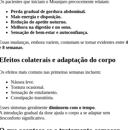
Os pacientes que iniciam o Mounjaro precocemente relatam:
Perda gradual de gordura abdominal.
Mais energia e disposição.
Redução do apetite noturno.
Melhora na digestão e no sono.
Sensação de bem-estar e autoconfiança.
Essas mudanças, embora variem, costumam se tornar evidentes entre
4
e 8 semanas
.
Efeitos colaterais e adaptação do corpo
Os efeitos mais comuns nas primeiras semanas incluem:
Náusea leve.
Tontura ocasional.
Sensação de estufamento.
Constipação transitória.
Esses sintomas geralmente
diminuem com o tempo
.
A introdução gradual da dose ajuda o corpo a se adaptar sem
desconforto significativo.