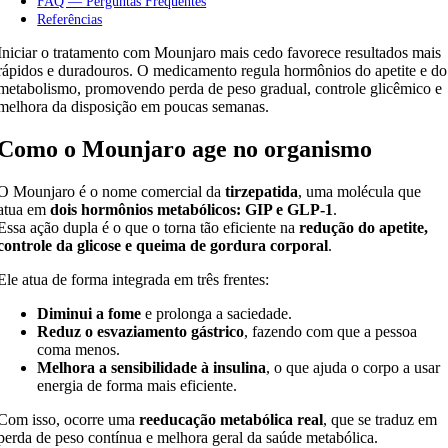
FAQ — Perguntas Frequentes
Referências
Iniciar o tratamento com Mounjaro mais cedo favorece resultados mais
rápidos e duradouros. O medicamento regula hormônios do apetite e do
metabolismo, promovendo perda de peso gradual, controle glicêmico e
melhora da disposição em poucas semanas.
Como o Mounjaro age no organismo
O Mounjaro é o nome comercial da
tirzepatida
, uma molécula que
atua em
dois hormônios metabólicos: GIP e GLP-1
.
Essa ação dupla é o que o torna tão eficiente na
redução do apetite,
controle da glicose e queima de gordura corporal
.
Ele atua de forma integrada em três frentes:
Diminui a fome
e prolonga a saciedade.
Reduz o esvaziamento gástrico
, fazendo com que a pessoa
coma menos.
Melhora a sensibilidade à insulina
, o que ajuda o corpo a usar
energia de forma mais eficiente.
Com isso, ocorre uma
reeducação metabólica real
, que se traduz em
perda de peso contínua e melhora geral da saúde metabólica.