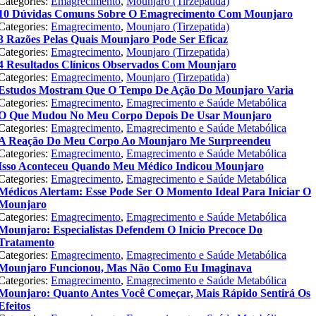
Categories:
Emagrecimento
,
Mounjaro (Tirzepatida)
10 Dúvidas Comuns Sobre O Emagrecimento Com Mounjaro
Categories:
Emagrecimento
,
Mounjaro (Tirzepatida)
3 Razões Pelas Quais Mounjaro Pode Ser Eficaz
Categories:
Emagrecimento
,
Mounjaro (Tirzepatida)
4 Resultados Clínicos Observados Com Mounjaro
Categories:
Emagrecimento
,
Mounjaro (Tirzepatida)
Estudos Mostram Que O Tempo De Ação Do Mounjaro Varia
Categories:
Emagrecimento
,
Emagrecimento e Saúde Metabólica
O Que Mudou No Meu Corpo Depois De Usar Mounjaro
Categories:
Emagrecimento
,
Emagrecimento e Saúde Metabólica
A Reação Do Meu Corpo Ao Mounjaro Me Surpreendeu
Categories:
Emagrecimento
,
Emagrecimento e Saúde Metabólica
Isso Aconteceu Quando Meu Médico Indicou Mounjaro
Categories:
Emagrecimento
,
Emagrecimento e Saúde Metabólica
Médicos Alertam: Esse Pode Ser O Momento Ideal Para Iniciar O
Mounjaro
Categories:
Emagrecimento
,
Emagrecimento e Saúde Metabólica
Mounjaro: Especialistas Defendem O Início Precoce Do
Tratamento
Categories:
Emagrecimento
,
Emagrecimento e Saúde Metabólica
Mounjaro Funcionou, Mas Não Como Eu Imaginava
Categories:
Emagrecimento
,
Emagrecimento e Saúde Metabólica
Mounjaro: Quanto Antes Você Começar, Mais Rápido Sentirá Os
Efeitos