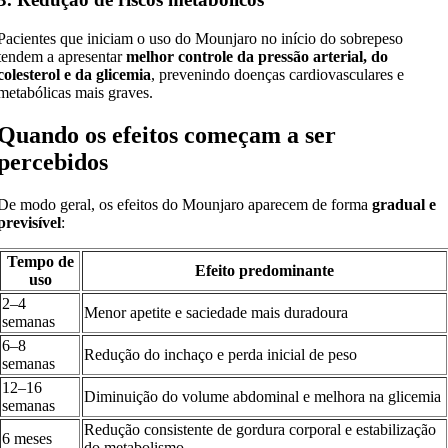
Pacientes que iniciam o uso do Mounjaro no início do sobrepeso
tendem a apresentar
melhor controle da pressão arterial, do
colesterol e da glicemia
, prevenindo doenças cardiovasculares e
metabólicas mais graves.
Quando os efeitos começam a ser
percebidos
De modo geral, os efeitos do Mounjaro aparecem de forma
gradual e
previsível
:
Tempo de
Efeito predominante
uso
2–4
Menor apetite e saciedade mais duradoura
semanas
6–8
Redução do inchaço e perda inicial de peso
semanas
12–16
Diminuição do volume abdominal e melhora na glicemia
semanas
Redução consistente de gordura corporal e estabilização
6 meses
do metabolismo