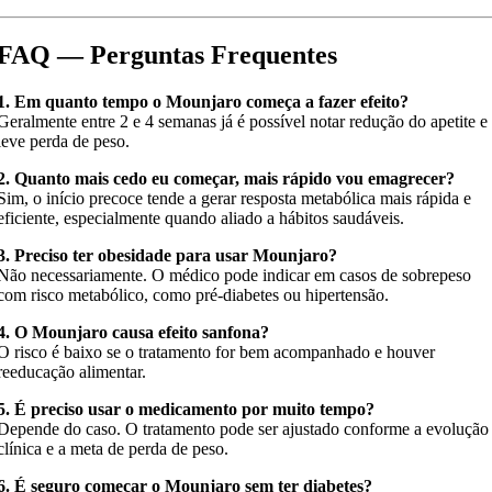
FAQ — Perguntas Frequentes
1. Em quanto tempo o Mounjaro começa a fazer efeito?
Geralmente entre 2 e 4 semanas já é possível notar redução do apetite e
leve perda de peso.
2. Quanto mais cedo eu começar, mais rápido vou emagrecer?
Sim, o início precoce tende a gerar resposta metabólica mais rápida e
eficiente, especialmente quando aliado a hábitos saudáveis.
3. Preciso ter obesidade para usar Mounjaro?
Não necessariamente. O médico pode indicar em casos de sobrepeso
com risco metabólico, como pré-diabetes ou hipertensão.
4. O Mounjaro causa efeito sanfona?
O risco é baixo se o tratamento for bem acompanhado e houver
reeducação alimentar.
5. É preciso usar o medicamento por muito tempo?
Depende do caso. O tratamento pode ser ajustado conforme a evolução
clínica e a meta de perda de peso.
6. É seguro começar o Mounjaro sem ter diabetes?