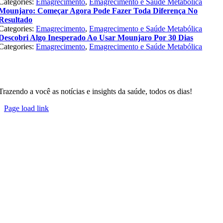
Categories:
Emagrecimento
,
Emagrecimento e Saúde Metabólica
Mounjaro: Começar Agora Pode Fazer Toda Diferença No
Resultado
Categories:
Emagrecimento
,
Emagrecimento e Saúde Metabólica
Descobri Algo Inesperado Ao Usar Mounjaro Por 30 Dias
Categories:
Emagrecimento
,
Emagrecimento e Saúde Metabólica
Trazendo a você as notícias e insights da saúde, todos os dias!
Page load link
Go
to
Top