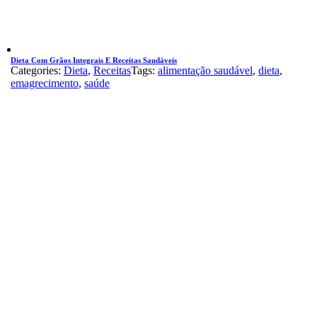
Dieta Com Grãos Integrais E Receitas Saudáveis
Categories:
Dieta
,
Receitas
Tags:
alimentação saudável
,
dieta
,
emagrecimento
,
saúde