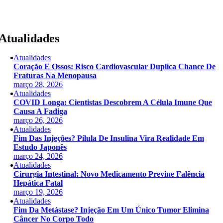
Skip
to
content
Atualidades
Atualidades
Coração E Ossos: Risco Cardiovascular Duplica Chance De
Fraturas Na Menopausa
março 28, 2026
Atualidades
COVID Longa: Cientistas Descobrem A Célula Imune Que
Causa A Fadiga
março 26, 2026
Atualidades
Fim Das Injeções? Pílula De Insulina Vira Realidade Em
Estudo Japonês
março 24, 2026
Atualidades
Cirurgia Intestinal: Novo Medicamento Previne Falência
Hepática Fatal
março 19, 2026
Atualidades
Fim Da Metástase? Injeção Em Um Único Tumor Elimina
Câncer No Corpo Todo