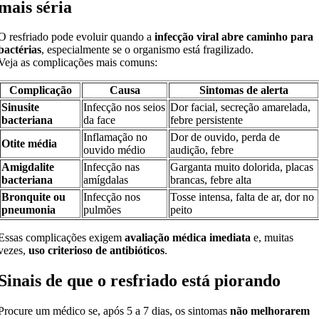
mais séria
O resfriado pode evoluir quando a
infecção viral abre caminho para
bactérias
, especialmente se o organismo está fragilizado.
Veja as complicações mais comuns:
Complicação
Causa
Sintomas de alerta
Sinusite
Infecção nos seios
Dor facial, secreção amarelada,
bacteriana
da face
febre persistente
Inflamação no
Dor de ouvido, perda de
Otite média
ouvido médio
audição, febre
Amigdalite
Infecção nas
Garganta muito dolorida, placas
bacteriana
amígdalas
brancas, febre alta
Bronquite ou
Infecção nos
Tosse intensa, falta de ar, dor no
pneumonia
pulmões
peito
Essas complicações exigem
avaliação médica imediata
e, muitas
vezes,
uso criterioso de antibióticos
.
Sinais de que o resfriado está piorando
Procure um médico se, após 5 a 7 dias, os sintomas
não melhorarem