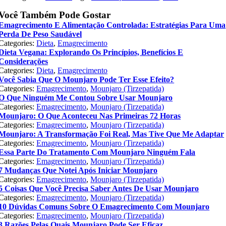
Você Também Pode Gostar
Emagrecimento E Alimentação Controlada: Estratégias Para Uma
Perda De Peso Saudável
Categories:
Dieta
,
Emagrecimento
Dieta Vegana: Explorando Os Princípios, Benefícios E
Considerações
Categories:
Dieta
,
Emagrecimento
Você Sabia Que O Mounjaro Pode Ter Esse Efeito?
Categories:
Emagrecimento
,
Mounjaro (Tirzepatida)
O Que Ninguém Me Contou Sobre Usar Mounjaro
Categories:
Emagrecimento
,
Mounjaro (Tirzepatida)
Mounjaro: O Que Aconteceu Nas Primeiras 72 Horas
Categories:
Emagrecimento
,
Mounjaro (Tirzepatida)
Mounjaro: A Transformação Foi Real, Mas Tive Que Me Adaptar
Categories:
Emagrecimento
,
Mounjaro (Tirzepatida)
Essa Parte Do Tratamento Com Mounjaro Ninguém Fala
Categories:
Emagrecimento
,
Mounjaro (Tirzepatida)
7 Mudanças Que Notei Após Iniciar Mounjaro
Categories:
Emagrecimento
,
Mounjaro (Tirzepatida)
5 Coisas Que Você Precisa Saber Antes De Usar Mounjaro
Categories:
Emagrecimento
,
Mounjaro (Tirzepatida)
10 Dúvidas Comuns Sobre O Emagrecimento Com Mounjaro
Categories:
Emagrecimento
,
Mounjaro (Tirzepatida)
3 Razões Pelas Quais Mounjaro Pode Ser Eficaz