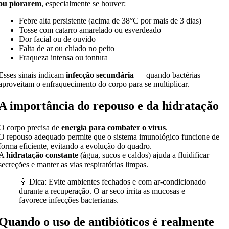
ou piorarem
, especialmente se houver:
Febre alta persistente (acima de 38°C por mais de 3 dias)
Tosse com catarro amarelado ou esverdeado
Dor facial ou de ouvido
Falta de ar ou chiado no peito
Fraqueza intensa ou tontura
Esses sinais indicam
infecção secundária
— quando bactérias
aproveitam o enfraquecimento do corpo para se multiplicar.
A importância do repouso e da hidratação
O corpo precisa de
energia para combater o vírus
.
O repouso adequado permite que o sistema imunológico funcione de
forma eficiente, evitando a evolução do quadro.
A
hidratação constante
(água, sucos e caldos) ajuda a fluidificar
secreções e manter as vias respiratórias limpas.
💡 Dica: Evite ambientes fechados e com ar-condicionado
durante a recuperação. O ar seco irrita as mucosas e
favorece infecções bacterianas.
Quando o uso de antibióticos é realmente