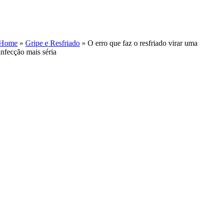
Skip
to
content
Home
»
Gripe e Resfriado
»
O erro que faz o resfriado virar uma
infecção mais séria