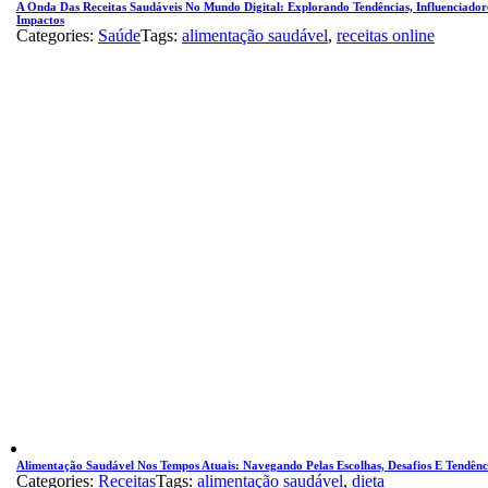
A Onda Das Receitas Saudáveis No Mundo Digital: Explorando Tendências, Influenciador
Impactos
Categories:
Saúde
Tags:
alimentação saudável
,
receitas online
Alimentação Saudável Nos Tempos Atuais: Navegando Pelas Escolhas, Desafios E Tendênc
Categories:
Receitas
Tags:
alimentação saudável
,
dieta