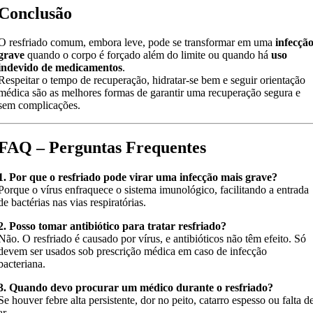
Conclusão
O resfriado comum, embora leve, pode se transformar em uma
infecçã
grave
quando o corpo é forçado além do limite ou quando há
uso
indevido de medicamentos
.
Respeitar o tempo de recuperação, hidratar-se bem e seguir orientação
médica são as melhores formas de garantir uma recuperação segura e
sem complicações.
FAQ – Perguntas Frequentes
1. Por que o resfriado pode virar uma infecção mais grave?
Porque o vírus enfraquece o sistema imunológico, facilitando a entrada
de bactérias nas vias respiratórias.
2. Posso tomar antibiótico para tratar resfriado?
Não. O resfriado é causado por vírus, e antibióticos não têm efeito. Só
devem ser usados sob prescrição médica em caso de infecção
bacteriana.
3. Quando devo procurar um médico durante o resfriado?
Se houver febre alta persistente, dor no peito, catarro espesso ou falta d
ar.