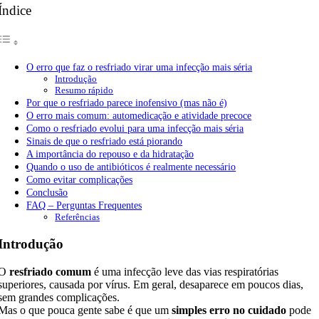
Índice
O erro que faz o resfriado virar uma infecção mais séria
Introdução
Resumo rápido
Por que o resfriado parece inofensivo (mas não é)
O erro mais comum: automedicação e atividade precoce
Como o resfriado evolui para uma infecção mais séria
Sinais de que o resfriado está piorando
A importância do repouso e da hidratação
Quando o uso de antibióticos é realmente necessário
Como evitar complicações
Conclusão
FAQ – Perguntas Frequentes
Referências
Introdução
O
resfriado comum
é uma infecção leve das vias respiratórias
superiores, causada por vírus. Em geral, desaparece em poucos dias,
sem grandes complicações.
Mas o que pouca gente sabe é que um
simples erro no cuidado
pode