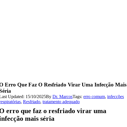
O Erro Que Faz O Resfriado Virar Uma Infecção Mais
Séria
Last Updated: 15/10/2025
By
Dr. Marcos
Tags:
erro comum
,
infecções
respiratórias
,
Resfriado
,
tratamento adequado
O erro que faz o resfriado virar uma
infecção mais séria