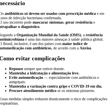
necessário
Os
antibióticos só devem ser usados com prescrição médica
e em
casos de infecção bacteriana confirmada.
O uso incorreto pode
mascarar sintomas
,
gerar resistência
e
atrapalhar o diagnóstico
.
Segundo a
Organização Mundial da Saúde (OMS)
, a
resistência
antimicrobiana
é uma das maiores ameaças à saúde pública global.
O Brasil, inclusive, é um dos países com
maior índice de
automedicação com antibióticos
, de acordo com a
Anvisa
.
Como evitar complicações
Repouse
sempre que estiver doente.
Mantenha a hidratação e alimentação leve.
Evite automedicação
— especialmente com antibióticos e
antigripais.
Mantenha a vacinação contra gripe e COVID-19 em dia.
Procure atendimento médico
se os sintomas piorarem.
Essas medidas simples reduzem drasticamente o risco de complicações
respiratórias.