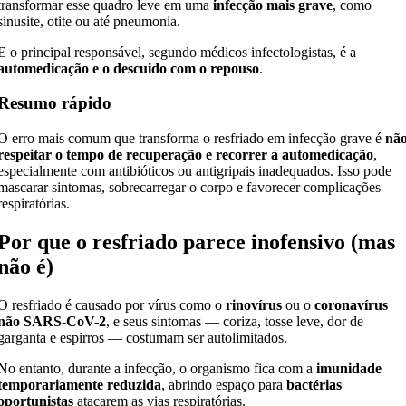
transformar esse quadro leve em uma
infecção mais grave
, como
sinusite, otite ou até pneumonia.
E o principal responsável, segundo médicos infectologistas, é a
automedicação e o descuido com o repouso
.
Resumo rápido
O erro mais comum que transforma o resfriado em infecção grave é
nã
respeitar o tempo de recuperação e recorrer à automedicação
,
especialmente com antibióticos ou antigripais inadequados. Isso pode
mascarar sintomas, sobrecarregar o corpo e favorecer complicações
respiratórias.
Por que o resfriado parece inofensivo (mas
não é)
O resfriado é causado por vírus como o
rinovírus
ou o
coronavírus
não SARS-CoV-2
, e seus sintomas — coriza, tosse leve, dor de
garganta e espirros — costumam ser autolimitados.
No entanto, durante a infecção, o organismo fica com a
imunidade
temporariamente reduzida
, abrindo espaço para
bactérias
oportunistas
atacarem as vias respiratórias.