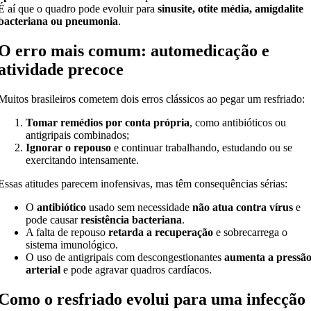
É aí que o quadro pode evoluir para
sinusite, otite média, amigdalite
bacteriana ou pneumonia
.
O erro mais comum: automedicação e
atividade precoce
Muitos brasileiros cometem dois erros clássicos ao pegar um resfriado:
Tomar remédios por conta própria
, como antibióticos ou
antigripais combinados;
Ignorar o repouso
e continuar trabalhando, estudando ou se
exercitando intensamente.
Essas atitudes parecem inofensivas, mas têm consequências sérias:
O
antibiótico
usado sem necessidade
não atua contra vírus
e
pode causar
resistência bacteriana
.
A falta de repouso
retarda a recuperação
e sobrecarrega o
sistema imunológico.
O uso de antigripais com descongestionantes
aumenta a pressã
arterial
e pode agravar quadros cardíacos.
Como o resfriado evolui para uma infecção