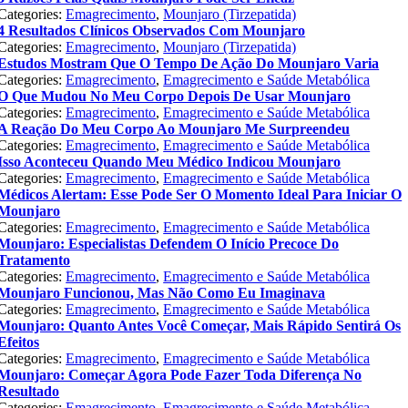
Categories:
Emagrecimento
,
Mounjaro (Tirzepatida)
4 Resultados Clínicos Observados Com Mounjaro
Categories:
Emagrecimento
,
Mounjaro (Tirzepatida)
Estudos Mostram Que O Tempo De Ação Do Mounjaro Varia
Categories:
Emagrecimento
,
Emagrecimento e Saúde Metabólica
O Que Mudou No Meu Corpo Depois De Usar Mounjaro
Categories:
Emagrecimento
,
Emagrecimento e Saúde Metabólica
A Reação Do Meu Corpo Ao Mounjaro Me Surpreendeu
Categories:
Emagrecimento
,
Emagrecimento e Saúde Metabólica
Isso Aconteceu Quando Meu Médico Indicou Mounjaro
Categories:
Emagrecimento
,
Emagrecimento e Saúde Metabólica
Médicos Alertam: Esse Pode Ser O Momento Ideal Para Iniciar O
Mounjaro
Categories:
Emagrecimento
,
Emagrecimento e Saúde Metabólica
Mounjaro: Especialistas Defendem O Início Precoce Do
Tratamento
Categories:
Emagrecimento
,
Emagrecimento e Saúde Metabólica
Mounjaro Funcionou, Mas Não Como Eu Imaginava
Categories:
Emagrecimento
,
Emagrecimento e Saúde Metabólica
Mounjaro: Quanto Antes Você Começar, Mais Rápido Sentirá Os
Efeitos
Categories:
Emagrecimento
,
Emagrecimento e Saúde Metabólica
Mounjaro: Começar Agora Pode Fazer Toda Diferença No
Resultado
Categories:
Emagrecimento
,
Emagrecimento e Saúde Metabólica