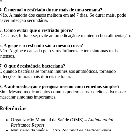
4. É normal o resfriado durar mais de uma semana?
Não. A maioria dos casos melhora em até 7 dias. Se durar mais, pode
haver infecção secundária.
5. Como evitar que o resfriado piore?
Descanse, hidrate-se, evite automedicação e mantenha boa alimentação
6. A gripe e o resfriado são a mesma coisa?
Não. A gripe é causada pelo vírus Influenza e tem sintomas mais
intensos.
7. O que é resistência bacteriana?
É quando bactérias se tornam imunes aos antibióticos, tornando
infecções futuras mais difíceis de tratar.
8. A automedicação é perigosa mesmo com remédios simples?
Sim. Mesmo medicamentos comuns podem causar efeitos adversos e
mascarar sintomas importantes.
Referências
Organização Mundial da Saúde (OMS) –
Antimicrobial
Resistance Report
Ministério da Saúde –
Uso Racional de Medicamentos