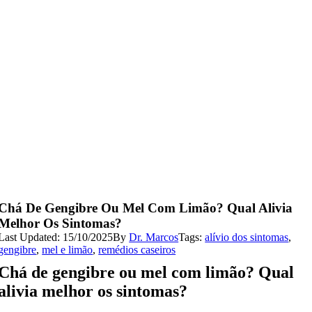
Chá De Gengibre Ou Mel Com Limão? Qual Alivia
Melhor Os Sintomas?
Last Updated: 15/10/2025
By
Dr. Marcos
Tags:
alívio dos sintomas
,
gengibre
,
mel e limão
,
remédios caseiros
Chá de gengibre ou mel com limão? Qual
alivia melhor os sintomas?