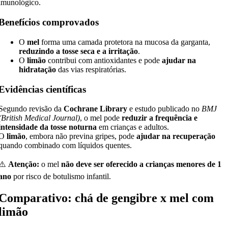
imunológico.
Benefícios comprovados
O
mel
forma uma camada protetora na mucosa da garganta,
reduzindo a tosse seca e a irritação
.
O
limão
contribui com antioxidantes e pode
ajudar na
hidratação
das vias respiratórias.
Evidências científicas
Segundo revisão da
Cochrane Library
e estudo publicado no
BMJ
(British Medical Journal)
, o mel pode
reduzir a frequência e
intensidade da tosse noturna
em crianças e adultos.
O
limão
, embora não previna gripes, pode
ajudar na recuperação
quando combinado com líquidos quentes.
⚠️
Atenção:
o mel
não deve ser oferecido a crianças menores de 1
ano
por risco de botulismo infantil.
Comparativo: chá de gengibre x mel com
limão