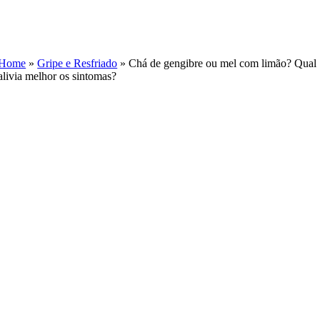
Skip
to
content
Home
»
Gripe e Resfriado
»
Chá de gengibre ou mel com limão? Qual
alivia melhor os sintomas?