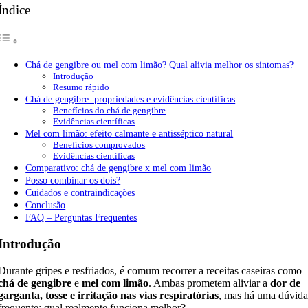
Índice
Chá de gengibre ou mel com limão? Qual alivia melhor os sintomas?
Introdução
Resumo rápido
Chá de gengibre: propriedades e evidências científicas
Benefícios do chá de gengibre
Evidências científicas
Mel com limão: efeito calmante e antisséptico natural
Benefícios comprovados
Evidências científicas
Comparativo: chá de gengibre x mel com limão
Posso combinar os dois?
Cuidados e contraindicações
Conclusão
FAQ – Perguntas Frequentes
Introdução
Durante gripes e resfriados, é comum recorrer a receitas caseiras como
chá de gengibre
e
mel com limão
. Ambas prometem aliviar a
dor de
garganta, tosse e irritação nas vias respiratórias
, mas há uma dúvid
frequente: qual realmente funciona melhor?