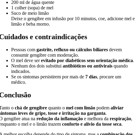
200 ml de água quente
1 colher (sopa) de mel
Suco de meio limão
Deixe o gengibre em infusão por 10 minutos, coe, adicione mel e
limão e beba morno.
Cuidados e contraindicações
Pessoas com
gastrite, refluxo ou cálculos biliares
devem
consumir gengibre com moderação.
O mel deve ser
evitado por diabéticos sem orientação médica
.
Nenhum dos dois substitui
antibióticos ou antivirais
quando
indicados.
Se os sintomas persistirem por mais de
7 dias
, procure um
médico.
Conclusão
Tanto o
chá de gengibre
quanto o
mel com limão
podem
aliviar
sintomas leves de gripe, tosse e irritação na garganta
.
O gengibre atua na
redução da inflamação
e melhora da
respiração
,
enquanto o mel e o limão trazem
conforto e alívio da tosse seca
.
A melhor escolha depende do tipo de sintoma, mas a
combinação dos