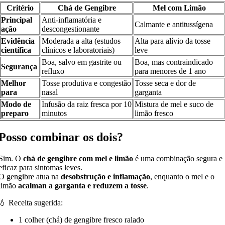
Critério
Chá de Gengibre
Mel com Limão
Principal
Anti-inflamatória e
Calmante e antitussígena
ação
descongestionante
Evidência
Moderada a alta (estudos
Alta para alívio da tosse
científica
clínicos e laboratoriais)
leve
Boa, salvo em gastrite ou
Boa, mas contraindicado
Segurança
refluxo
para menores de 1 ano
Melhor
Tosse produtiva e congestão
Tosse seca e dor de
para
nasal
garganta
Modo de
Infusão da raiz fresca por 10
Mistura de mel e suco de
preparo
minutos
limão fresco
Posso combinar os dois?
Sim. O
chá de gengibre com mel e limão
é uma combinação segura e
eficaz para sintomas leves.
O gengibre atua na
desobstrução e inflamação
, enquanto o mel e o
limão
acalman a garganta e reduzem a tosse
.
💧 Receita sugerida:
1 colher (chá) de gengibre fresco ralado