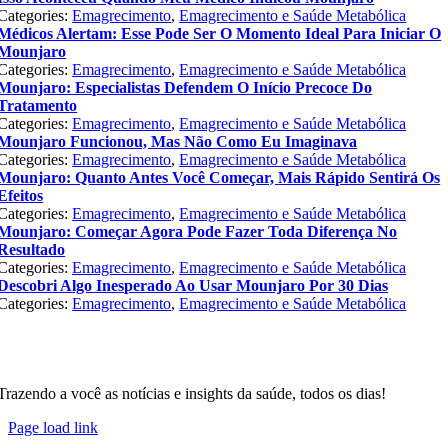
Categories:
Emagrecimento
,
Emagrecimento e Saúde Metabólica
Médicos Alertam: Esse Pode Ser O Momento Ideal Para Iniciar O
Mounjaro
Categories:
Emagrecimento
,
Emagrecimento e Saúde Metabólica
Mounjaro: Especialistas Defendem O Início Precoce Do
Tratamento
Categories:
Emagrecimento
,
Emagrecimento e Saúde Metabólica
Mounjaro Funcionou, Mas Não Como Eu Imaginava
Categories:
Emagrecimento
,
Emagrecimento e Saúde Metabólica
Mounjaro: Quanto Antes Você Começar, Mais Rápido Sentirá Os
Efeitos
Categories:
Emagrecimento
,
Emagrecimento e Saúde Metabólica
Mounjaro: Começar Agora Pode Fazer Toda Diferença No
Resultado
Categories:
Emagrecimento
,
Emagrecimento e Saúde Metabólica
Descobri Algo Inesperado Ao Usar Mounjaro Por 30 Dias
Categories:
Emagrecimento
,
Emagrecimento e Saúde Metabólica
Trazendo a você as notícias e insights da saúde, todos os dias!
Page load link
Go