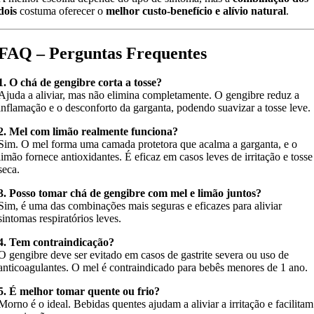
dois
costuma oferecer o
melhor custo-benefício e alívio natural
.
FAQ – Perguntas Frequentes
1. O chá de gengibre corta a tosse?
Ajuda a aliviar, mas não elimina completamente. O gengibre reduz a
inflamação e o desconforto da garganta, podendo suavizar a tosse leve.
2. Mel com limão realmente funciona?
Sim. O mel forma uma camada protetora que acalma a garganta, e o
limão fornece antioxidantes. É eficaz em casos leves de irritação e tosse
seca.
3. Posso tomar chá de gengibre com mel e limão juntos?
Sim, é uma das combinações mais seguras e eficazes para aliviar
sintomas respiratórios leves.
4. Tem contraindicação?
O gengibre deve ser evitado em casos de gastrite severa ou uso de
anticoagulantes. O mel é contraindicado para bebês menores de 1 ano.
5. É melhor tomar quente ou frio?
Morno é o ideal. Bebidas quentes ajudam a aliviar a irritação e facilitam