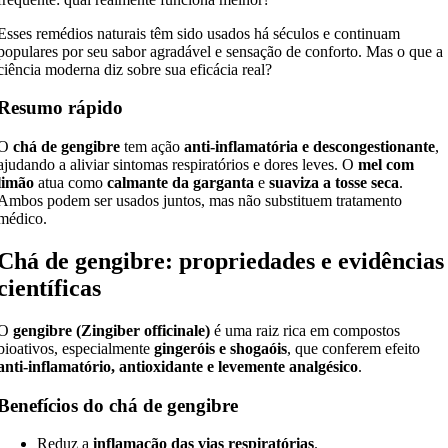
Esses remédios naturais têm sido usados há séculos e continuam
populares por seu sabor agradável e sensação de conforto. Mas o que a
ciência moderna diz sobre sua eficácia real?
Resumo rápido
O
chá de gengibre
tem ação
anti-inflamatória e descongestionante
,
ajudando a aliviar sintomas respiratórios e dores leves. O
mel com
limão
atua como
calmante da garganta
e
suaviza a tosse seca
.
Ambos podem ser usados juntos, mas não substituem tratamento
médico.
Chá de gengibre: propriedades e evidências
científicas
O
gengibre (Zingiber officinale)
é uma raiz rica em compostos
bioativos, especialmente
gingeróis e shogaóis
, que conferem efeito
anti-inflamatório, antioxidante e levemente analgésico
.
Benefícios do chá de gengibre
Reduz a
inflamação das vias respiratórias
.