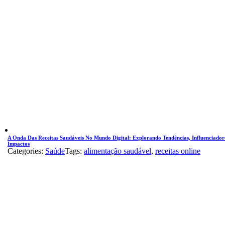
A Onda Das Receitas Saudáveis No Mundo Digital: Explorando Tendências, Influenciador
Impactos
Categories:
Saúde
Tags:
alimentação saudável
,
receitas online