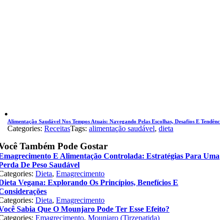
Alimentação Saudável Nos Tempos Atuais: Navegando Pelas Escolhas, Desafios E Tendênc
Categories:
Receitas
Tags:
alimentação saudável
,
dieta
Você Também Pode Gostar
Emagrecimento E Alimentação Controlada: Estratégias Para Uma
Perda De Peso Saudável
Categories:
Dieta
,
Emagrecimento
Dieta Vegana: Explorando Os Princípios, Benefícios E
Considerações
Categories:
Dieta
,
Emagrecimento
Você Sabia Que O Mounjaro Pode Ter Esse Efeito?
Categories:
Emagrecimento
,
Mounjaro (Tirzepatida)