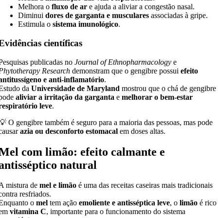
Melhora o
fluxo de ar
e ajuda a aliviar a congestão nasal.
Diminui
dores de garganta e musculares
associadas à gripe.
Estimula o
sistema imunológico
.
Evidências científicas
Pesquisas publicadas no
Journal of Ethnopharmacology
e
Phytotherapy Research
demonstram que o gengibre possui
efeito
antitussígeno e anti-inflamatório
.
Estudo da
Universidade de Maryland
mostrou que o chá de gengibre
pode
aliviar a irritação da garganta
e
melhorar o bem-estar
respiratório leve
.
💡 O gengibre também é seguro para a maioria das pessoas, mas pode
causar
azia ou desconforto estomacal
em doses altas.
Mel com limão: efeito calmante e
antisséptico natural
A mistura de
mel e limão
é uma das receitas caseiras mais tradicionais
contra resfriados.
Enquanto o
mel
tem ação
emoliente e antisséptica leve
, o
limão
é rico
em
vitamina C
, importante para o funcionamento do sistema