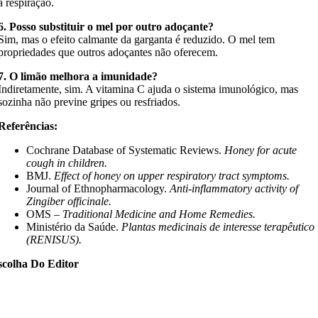
a respiração.
6. Posso substituir o mel por outro adoçante?
Sim, mas o efeito calmante da garganta é reduzido. O mel tem
propriedades que outros adoçantes não oferecem.
7. O limão melhora a imunidade?
Indiretamente, sim. A vitamina C ajuda o sistema imunológico, mas
sozinha não previne gripes ou resfriados.
Referências:
Cochrane Database of Systematic Reviews.
Honey for acute
cough in children.
BMJ.
Effect of honey on upper respiratory tract symptoms.
Journal of Ethnopharmacology.
Anti-inflammatory activity of
Zingiber officinale.
OMS –
Traditional Medicine and Home Remedies.
Ministério da Saúde.
Plantas medicinais de interesse terapêutico
(RENISUS).
scolha Do Editor