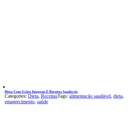
Dieta Com Grãos Integrais E Receitas Saudáveis
Categories:
Dieta
,
Receitas
Tags:
alimentação saudável
,
dieta
,
emagrecimento
,
saúde