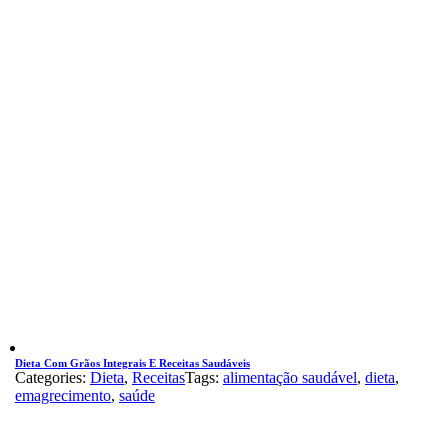
Dieta Com Grãos Integrais E Receitas Saudáveis
Categories:
Dieta
,
Receitas
Tags:
alimentação saudável
,
dieta
,
emagrecimento
,
saúde