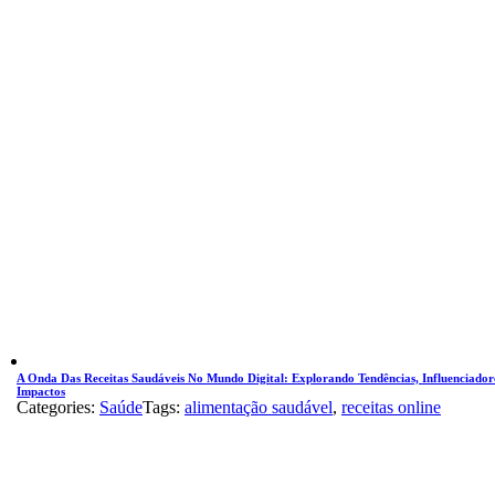
A Onda Das Receitas Saudáveis No Mundo Digital: Explorando Tendências, Influenciador
Impactos
Categories:
Saúde
Tags:
alimentação saudável
,
receitas online