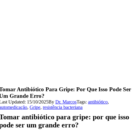
Tomar Antibiótico Para Gripe: Por Que Isso Pode Ser
Um Grande Erro?
Last Updated: 15/10/2025
By
Dr. Marcos
Tags:
antibiótico
,
automedicação
,
Gripe
,
resistência bacteriana
Tomar antibiótico para gripe: por que isso
pode ser um grande erro?