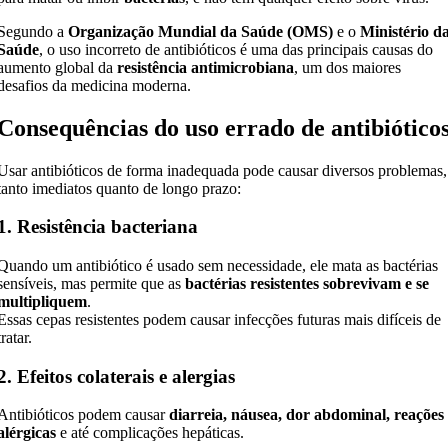
Segundo a
Organização Mundial da Saúde (OMS)
e o
Ministério d
Saúde
, o uso incorreto de antibióticos é uma das principais causas do
aumento global da
resistência antimicrobiana
, um dos maiores
desafios da medicina moderna.
Consequências do uso errado de antibiótico
Usar antibióticos de forma inadequada pode causar diversos problemas,
tanto imediatos quanto de longo prazo:
1. Resistência bacteriana
Quando um antibiótico é usado sem necessidade, ele mata as bactérias
sensíveis, mas permite que as
bactérias resistentes sobrevivam e se
multipliquem
.
Essas cepas resistentes podem causar infecções futuras mais difíceis de
tratar.
2. Efeitos colaterais e alergias
Antibióticos podem causar
diarreia, náusea, dor abdominal, reações
alérgicas
e até complicações hepáticas.