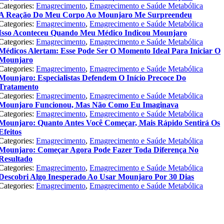
Categories:
Emagrecimento
,
Emagrecimento e Saúde Metabólica
A Reação Do Meu Corpo Ao Mounjaro Me Surpreendeu
Categories:
Emagrecimento
,
Emagrecimento e Saúde Metabólica
Isso Aconteceu Quando Meu Médico Indicou Mounjaro
Categories:
Emagrecimento
,
Emagrecimento e Saúde Metabólica
Médicos Alertam: Esse Pode Ser O Momento Ideal Para Iniciar O
Mounjaro
Categories:
Emagrecimento
,
Emagrecimento e Saúde Metabólica
Mounjaro: Especialistas Defendem O Início Precoce Do
Tratamento
Categories:
Emagrecimento
,
Emagrecimento e Saúde Metabólica
Mounjaro Funcionou, Mas Não Como Eu Imaginava
Categories:
Emagrecimento
,
Emagrecimento e Saúde Metabólica
Mounjaro: Quanto Antes Você Começar, Mais Rápido Sentirá Os
Efeitos
Categories:
Emagrecimento
,
Emagrecimento e Saúde Metabólica
Mounjaro: Começar Agora Pode Fazer Toda Diferença No
Resultado
Categories:
Emagrecimento
,
Emagrecimento e Saúde Metabólica
Descobri Algo Inesperado Ao Usar Mounjaro Por 30 Dias
Categories:
Emagrecimento
,
Emagrecimento e Saúde Metabólica