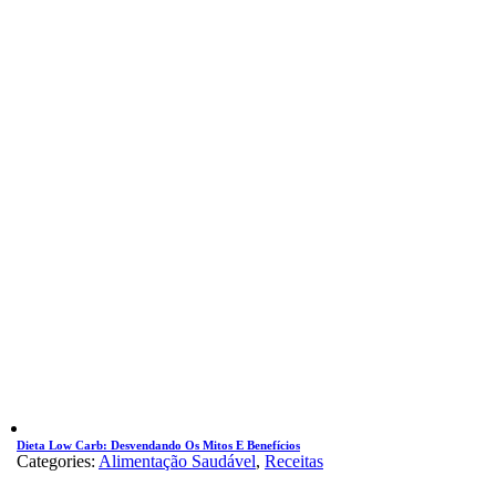
Dieta Low Carb: Desvendando Os Mitos E Benefícios
Categories:
Alimentação Saudável
,
Receitas