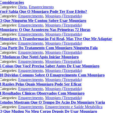
Considerações
Categories:
Dieta
,
Emagrecimento
Você Sabia Que O Mounjaro Pode Ter Esse Efeito?
Categories:
Emagrecimento
,
Mounjaro (Tirzepatida)
O Que Ninguém Me Contou Sobre Usar Mounjaro
Categories:
Emagrecimento
,
Mounjaro (Tirzepatida)
Mounjaro: O Que Aconteceu Nas Primeiras 72 Horas
Categories:
Emagrecimento
,
Mounjaro (Tirzepatida)
Mounjaro: A Transformação Foi Real, Mas Tive Que Me Adaptar
Categories:
Emagrecimento
,
Mounjaro (Tirzepatida)
Essa Parte Do Tratamento Com Mounjaro Ninguém Fala
Categories:
Emagrecimento
,
Mounjaro (Tirzepatida)
7 Mudanças Que Notei Após Iniciar Mounjaro
Categories:
Emagrecimento
,
Mounjaro (Tirzepatida)
5 Coisas Que Você Precisa Saber Antes De Usar Mounjaro
Categories:
Emagrecimento
,
Mounjaro (Tirzepatida)
10 Dúvidas Comuns Sobre O Emagrecimento Com Mounjaro
Categories:
Emagrecimento
,
Mounjaro (Tirzepatida)
3 Razões Pelas Quais Mounjaro Pode Ser Eficaz
Categories:
Emagrecimento
,
Mounjaro (Tirzepatida)
4 Resultados Clínicos Observados Com Mounjaro
Categories:
Emagrecimento
,
Mounjaro (Tirzepatida)
Estudos Mostram Que O Tempo De Ação Do Mounjaro Varia
Categories:
Emagrecimento
,
Emagrecimento e Saúde Metabólica
O Que Mudou No Meu Corpo Depois De Usar Mounjaro