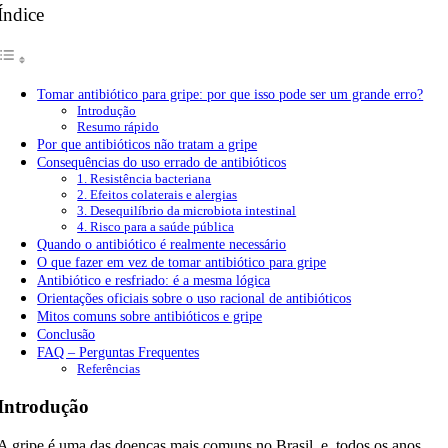
Índice
Tomar antibiótico para gripe: por que isso pode ser um grande erro?
Introdução
Resumo rápido
Por que antibióticos não tratam a gripe
Consequências do uso errado de antibióticos
1. Resistência bacteriana
2. Efeitos colaterais e alergias
3. Desequilíbrio da microbiota intestinal
4. Risco para a saúde pública
Quando o antibiótico é realmente necessário
O que fazer em vez de tomar antibiótico para gripe
Antibiótico e resfriado: é a mesma lógica
Orientações oficiais sobre o uso racional de antibióticos
Mitos comuns sobre antibióticos e gripe
Conclusão
FAQ – Perguntas Frequentes
Referências
Introdução
A gripe é uma das doenças mais comuns no Brasil, e, todos os anos,