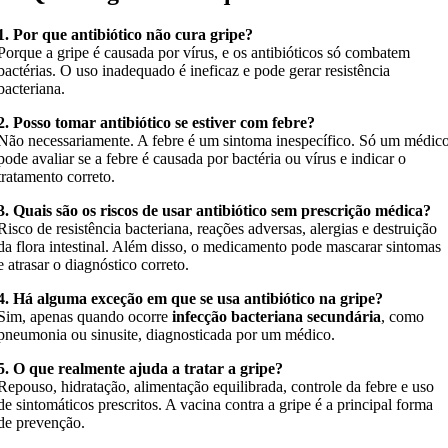
1. Por que antibiótico não cura gripe?
Porque a gripe é causada por vírus, e os antibióticos só combatem
bactérias. O uso inadequado é ineficaz e pode gerar resistência
bacteriana.
2. Posso tomar antibiótico se estiver com febre?
Não necessariamente. A febre é um sintoma inespecífico. Só um médic
pode avaliar se a febre é causada por bactéria ou vírus e indicar o
tratamento correto.
3. Quais são os riscos de usar antibiótico sem prescrição médica?
Risco de resistência bacteriana, reações adversas, alergias e destruição
da flora intestinal. Além disso, o medicamento pode mascarar sintomas
e atrasar o diagnóstico correto.
4. Há alguma exceção em que se usa antibiótico na gripe?
Sim, apenas quando ocorre
infecção bacteriana secundária
, como
pneumonia ou sinusite, diagnosticada por um médico.
5. O que realmente ajuda a tratar a gripe?
Repouso, hidratação, alimentação equilibrada, controle da febre e uso
de sintomáticos prescritos. A vacina contra a gripe é a principal forma
de prevenção.