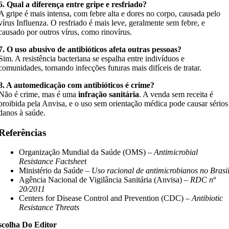
6. Qual a diferença entre gripe e resfriado?
A gripe é mais intensa, com febre alta e dores no corpo, causada pelo
vírus Influenza. O resfriado é mais leve, geralmente sem febre, e
causado por outros vírus, como rinovírus.
7. O uso abusivo de antibióticos afeta outras pessoas?
Sim. A resistência bacteriana se espalha entre indivíduos e
comunidades, tornando infecções futuras mais difíceis de tratar.
8. A automedicação com antibióticos é crime?
Não é crime, mas é uma
infração sanitária
. A venda sem receita é
proibida pela Anvisa, e o uso sem orientação médica pode causar sérios
danos à saúde.
Referências
Organização Mundial da Saúde (OMS) –
Antimicrobial
Resistance Factsheet
Ministério da Saúde –
Uso racional de antimicrobianos no Brasi
Agência Nacional de Vigilância Sanitária (Anvisa) –
RDC nº
20/2011
Centers for Disease Control and Prevention (CDC) –
Antibiotic
Resistance Threats
scolha Do Editor