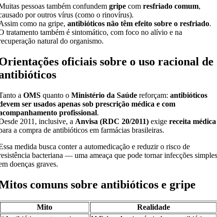
Muitas pessoas também confundem
gripe
com
resfriado comum
,
causado por outros vírus (como o rinovírus).
Assim como na gripe,
antibióticos não têm efeito sobre o resfriado
.
O tratamento também é sintomático, com foco no alívio e na
recuperação natural do organismo.
Orientações oficiais sobre o uso racional de
antibióticos
Tanto a
OMS
quanto o
Ministério da Saúde
reforçam:
antibióticos
devem ser usados apenas sob prescrição médica e com
acompanhamento profissional
.
Desde 2011, inclusive, a
Anvisa (RDC 20/2011)
exige
receita médica
para a compra de antibióticos em farmácias brasileiras.
Essa medida busca conter a automedicação e reduzir o risco de
resistência bacteriana — uma ameaça que pode tornar infecções simple
em doenças graves.
Mitos comuns sobre antibióticos e gripe
Mito
Realidade