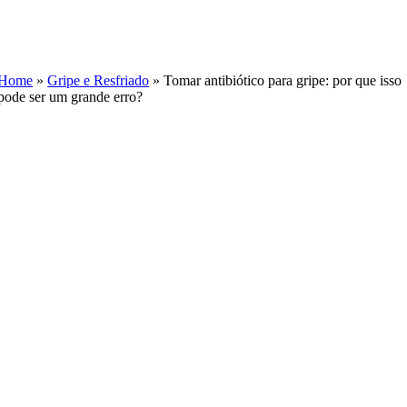
Skip
to
content
Home
»
Gripe e Resfriado
»
Tomar antibiótico para gripe: por que isso
pode ser um grande erro?