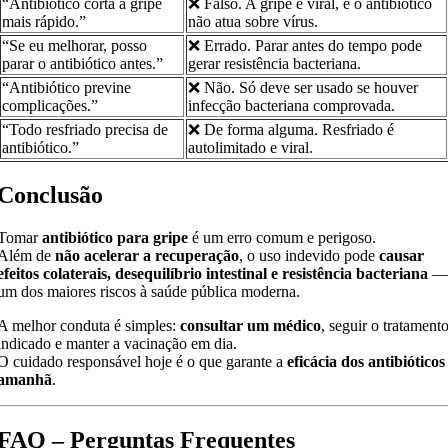
“Antibiótico corta a gripe
❌ Falso. A gripe é viral, e o antibiótico
mais rápido.”
não atua sobre vírus.
“Se eu melhorar, posso
❌ Errado. Parar antes do tempo pode
parar o antibiótico antes.”
gerar resistência bacteriana.
“Antibiótico previne
❌ Não. Só deve ser usado se houver
complicações.”
infecção bacteriana comprovada.
“Todo resfriado precisa de
❌ De forma alguma. Resfriado é
antibiótico.”
autolimitado e viral.
Conclusão
Tomar
antibiótico para gripe
é um erro comum e perigoso.
Além de
não acelerar a recuperação
, o uso indevido pode
causar
efeitos colaterais, desequilíbrio intestinal e resistência bacteriana
um dos maiores riscos à saúde pública moderna.
A melhor conduta é simples:
consultar um médico
, seguir o tratament
indicado e manter a vacinação em dia.
O cuidado responsável hoje é o que garante a
eficácia dos antibióticos
amanhã
.
FAQ – Perguntas Frequentes