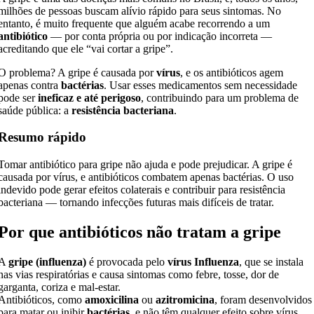
milhões de pessoas buscam alívio rápido para seus sintomas. No
entanto, é muito frequente que alguém acabe recorrendo a um
antibiótico
— por conta própria ou por indicação incorreta —
acreditando que ele “vai cortar a gripe”.
O problema? A gripe é causada por
vírus
, e os antibióticos agem
apenas contra
bactérias
. Usar esses medicamentos sem necessidade
pode ser
ineficaz e até perigoso
, contribuindo para um problema de
saúde pública: a
resistência bacteriana
.
Resumo rápido
Tomar antibiótico para gripe não ajuda e pode prejudicar. A gripe é
causada por vírus, e antibióticos combatem apenas bactérias. O uso
indevido pode gerar efeitos colaterais e contribuir para resistência
bacteriana — tornando infecções futuras mais difíceis de tratar.
Por que antibióticos não tratam a gripe
A
gripe (influenza)
é provocada pelo
vírus Influenza
, que se instala
nas vias respiratórias e causa sintomas como febre, tosse, dor de
garganta, coriza e mal-estar.
Antibióticos, como
amoxicilina
ou
azitromicina
, foram desenvolvidos
para matar ou inibir
bactérias
, e não têm qualquer efeito sobre vírus.