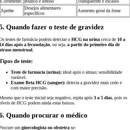
Corrimento
Branco e leitoso
Transparente e escasso
Desejos alimentares
Apetite
Aumento geral da fome
específicos
5. Quando fazer o teste de gravidez
Os testes de farmácia podem detectar o
HCG na urina
cerca de
10 a
14 dias após a fecundação
, ou seja,
a partir do primeiro dia de
atraso menstrual
.
Tipos de teste:
Teste de farmácia (urina):
ideal após o atraso; sensibilidade
variável.
Exame Beta HCG (sangue):
detecta a gravidez mais cedo e
com maior precisão.
Mesmo que o teste inicial seja negativo, repita após
3 a 5 dias
, pois os
níveis de HCG podem ainda estar baixos.
6. Quando procurar o médico
Procure um
ginecologista ou obstetra
se: