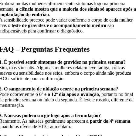
Embora muitas mulheres afirmem sentir sintomas logo na primeira
semana,
a ciência mostra que a maioria dos sinais só aparece após 
implantação do embrião
.
A sensibilidade precoce pode variar conforme o corpo de cada mulher,
mas o
teste de gravidez e o acompanhamento médico
são
indispensáveis para confirmar o diagnóstico.
FAQ – Perguntas Frequentes
1. É possível sentir sintomas de gravidez na primeira semana?
Sim, mas são sutis. Algumas mulheres relatam leve fadiga, cólicas
suaves ou sensibilidade nos seios, embora o corpo ainda não produza
HCG suficiente para confirmação.
2. O sangramento de nidação ocorre na primeira semana?
Pode ocorrer entre o
6º e o 12º dia após a ovulação
, portanto no final
da primeira semana ou início da segunda. É leve e rosado, diferente da
menstruação.
3. Náuseas podem surgir logo após a fecundação?
Raramente. As náuseas geralmente aparecem
a partir da 4ª semana
,
quando os níveis de HCG aumentam.