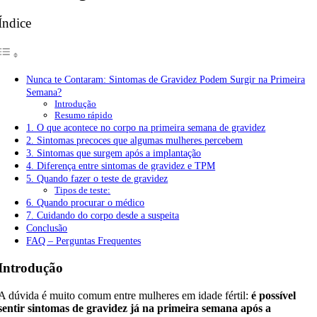
Índice
Nunca te Contaram: Sintomas de Gravidez Podem Surgir na Primeira
Semana?
Introdução
Resumo rápido
1. O que acontece no corpo na primeira semana de gravidez
2. Sintomas precoces que algumas mulheres percebem
3. Sintomas que surgem após a implantação
4. Diferença entre sintomas de gravidez e TPM
5. Quando fazer o teste de gravidez
Tipos de teste:
6. Quando procurar o médico
7. Cuidando do corpo desde a suspeita
Conclusão
FAQ – Perguntas Frequentes
Introdução
A dúvida é muito comum entre mulheres em idade fértil:
é possível
sentir sintomas de gravidez já na primeira semana após a