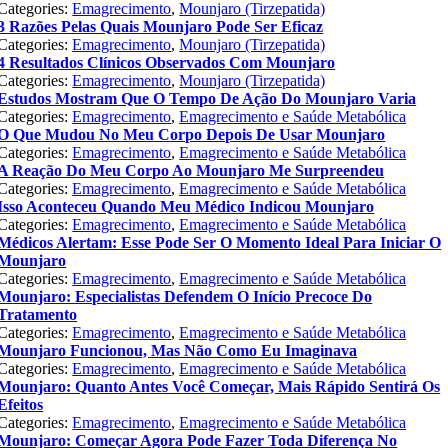
Categories:
Emagrecimento
,
Mounjaro (Tirzepatida)
3 Razões Pelas Quais Mounjaro Pode Ser Eficaz
Categories:
Emagrecimento
,
Mounjaro (Tirzepatida)
4 Resultados Clínicos Observados Com Mounjaro
Categories:
Emagrecimento
,
Mounjaro (Tirzepatida)
Estudos Mostram Que O Tempo De Ação Do Mounjaro Varia
Categories:
Emagrecimento
,
Emagrecimento e Saúde Metabólica
O Que Mudou No Meu Corpo Depois De Usar Mounjaro
Categories:
Emagrecimento
,
Emagrecimento e Saúde Metabólica
A Reação Do Meu Corpo Ao Mounjaro Me Surpreendeu
Categories:
Emagrecimento
,
Emagrecimento e Saúde Metabólica
Isso Aconteceu Quando Meu Médico Indicou Mounjaro
Categories:
Emagrecimento
,
Emagrecimento e Saúde Metabólica
Médicos Alertam: Esse Pode Ser O Momento Ideal Para Iniciar O
Mounjaro
Categories:
Emagrecimento
,
Emagrecimento e Saúde Metabólica
Mounjaro: Especialistas Defendem O Início Precoce Do
Tratamento
Categories:
Emagrecimento
,
Emagrecimento e Saúde Metabólica
Mounjaro Funcionou, Mas Não Como Eu Imaginava
Categories:
Emagrecimento
,
Emagrecimento e Saúde Metabólica
Mounjaro: Quanto Antes Você Começar, Mais Rápido Sentirá Os
Efeitos
Categories:
Emagrecimento
,
Emagrecimento e Saúde Metabólica
Mounjaro: Começar Agora Pode Fazer Toda Diferença No