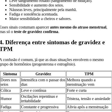
Leve sangramento rosado (sangramento de nidação).
Sensibilidade e aumento dos seios.
Náuseas leves, principalmente pela manhã.
Fadiga e sonolência acentuada.
Maior sensibilidade a cheiros e sabores.
Esses sinais costumam aparecer
antes mesmo do atraso menstrual
,
mas só o
teste de gravidez confirma
.
4. Diferença entre sintomas de gravidez e
TPM
A confusão é comum, já que as duas situações envolvem o mesmo
grupo de hormônios (progesterona e estrogênio).
Sintoma
Gravidez
TPM
Dores nos
Intensifica com o passar dos
Melhora quando a
seios
dias
menstruação vem
Cólica
Leve e contínua
Forte e curta
Oscilações repentinas e
Humor
Tristeza, tensão e ansiedade
irritabilidade
Fadiga
Constante e progressiva
Alivia após a menstruação