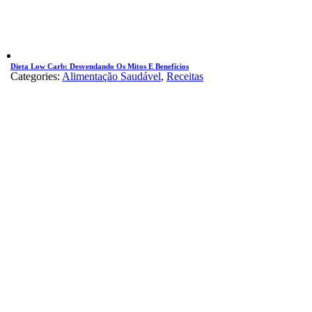
Dieta Low Carb: Desvendando Os Mitos E Benefícios
Categories:
Alimentação Saudável
,
Receitas