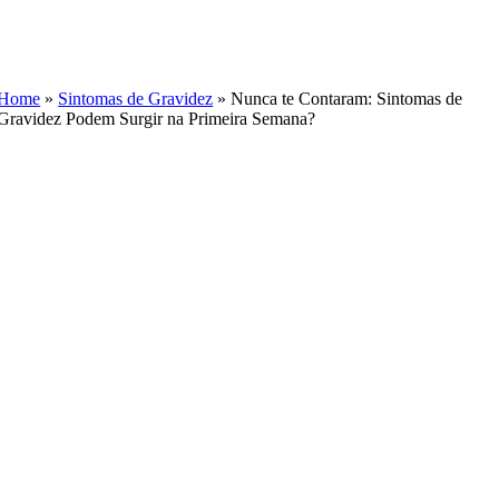
Skip
to
content
Home
»
Sintomas de Gravidez
»
Nunca te Contaram: Sintomas de
Gravidez Podem Surgir na Primeira Semana?