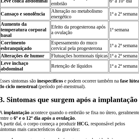
Leve cólica abdominal
6º a 10º dia
embrião
Alteração no metabolismo
Cansaço e sonolência
1ª a 2ª semana
energético
Aumento da
Efeito da progesterona após
temperatura corporal
1ª semana
a ovulação
basal
Corrimento
Espessamento do muco
1ª a 2ª semana
esbranquiçado
cervical pela progesterona
Alterações de humor
Flutuações hormonais típicas
1ª a 2ª semana
Leve inchaço
Retenção de líquidos
1ª a 2ª semana
abdominal
Esses sintomas são
inespecíficos
e podem ocorrer também na
fase lúte
do ciclo menstrual
(período pré-menstrual).
3. Sintomas que surgem após a implantação
A
implantação
acontece quando o embrião se fixa no útero, geralment
entre o
6º e o 12º dia após a ovulação
.
A partir daí, o corpo começa a produzir
HCG
, responsável pelos
sintomas mais característicos da gravidez: