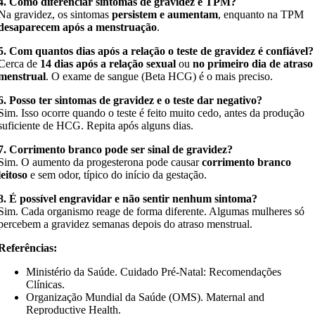
4. Como diferenciar sintomas de gravidez e TPM?
Na gravidez, os sintomas
persistem e aumentam
, enquanto na TPM
desaparecem após a menstruação
.
5. Com quantos dias após a relação o teste de gravidez é confiável?
Cerca de
14 dias após a relação sexual
ou
no primeiro dia de atraso
menstrual
. O exame de sangue (Beta HCG) é o mais preciso.
6. Posso ter sintomas de gravidez e o teste dar negativo?
Sim. Isso ocorre quando o teste é feito muito cedo, antes da produção
suficiente de HCG. Repita após alguns dias.
7. Corrimento branco pode ser sinal de gravidez?
Sim. O aumento da progesterona pode causar
corrimento branco
leitoso
e sem odor, típico do início da gestação.
8. É possível engravidar e não sentir nenhum sintoma?
Sim. Cada organismo reage de forma diferente. Algumas mulheres só
percebem a gravidez semanas depois do atraso menstrual.
Referências:
Ministério da Saúde. Cuidado Pré-Natal: Recomendações
Clínicas.
Organização Mundial da Saúde (OMS). Maternal and
Reproductive Health.