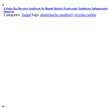
A Onda Das Receitas Saudáveis No Mundo Digital: Explorando Tendências, Influenciador
Impactos
Categories:
Saúde
Tags:
alimentação saudável
,
receitas online