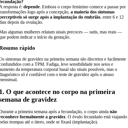
fecundação?
A resposta é:
depende
. Embora o corpo feminino comece a passar por
transformações logo após a concepção,
a maioria dos sintomas
perceptíveis só surge após a implantação do embrião
, entre 6 e 12
dias depois da ovulação.
Mas algumas mulheres relatam sinais precoces — sutis, mas reais —
que podem indicar o início da gestação.
Resumo rápido
Os sintomas de gravidez na primeira semana são discretos e facilmente
confundidos com a TPM. Fadiga, leve sensibilidade nos seios e
aumento da temperatura corporal basal são sinais possíveis, mas o
diagnóstico só é confiável com o teste de gravidez após o atraso
menstrual.
1. O que acontece no corpo na primeira
semana de gravidez
Durante a primeira semana após a fecundação, o corpo ainda
não
reconhece formalmente a gravidez
. O óvulo fecundado está viajando
pelas trompas até o útero, onde se fixará (implantação).