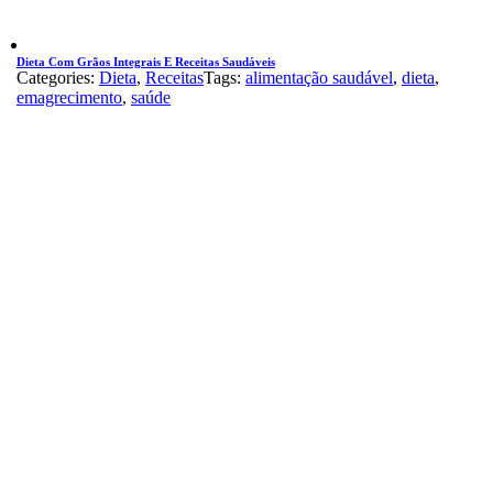
Dieta Com Grãos Integrais E Receitas Saudáveis
Categories:
Dieta
,
Receitas
Tags:
alimentação saudável
,
dieta
,
emagrecimento
,
saúde