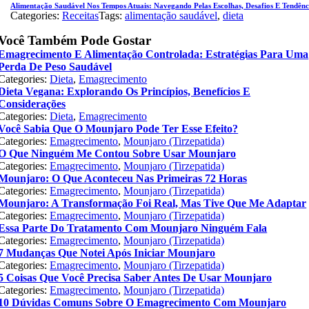
Alimentação Saudável Nos Tempos Atuais: Navegando Pelas Escolhas, Desafios E Tendênc
Categories:
Receitas
Tags:
alimentação saudável
,
dieta
Você Também Pode Gostar
Emagrecimento E Alimentação Controlada: Estratégias Para Uma
Perda De Peso Saudável
Categories:
Dieta
,
Emagrecimento
Dieta Vegana: Explorando Os Princípios, Benefícios E
Considerações
Categories:
Dieta
,
Emagrecimento
Você Sabia Que O Mounjaro Pode Ter Esse Efeito?
Categories:
Emagrecimento
,
Mounjaro (Tirzepatida)
O Que Ninguém Me Contou Sobre Usar Mounjaro
Categories:
Emagrecimento
,
Mounjaro (Tirzepatida)
Mounjaro: O Que Aconteceu Nas Primeiras 72 Horas
Categories:
Emagrecimento
,
Mounjaro (Tirzepatida)
Mounjaro: A Transformação Foi Real, Mas Tive Que Me Adaptar
Categories:
Emagrecimento
,
Mounjaro (Tirzepatida)
Essa Parte Do Tratamento Com Mounjaro Ninguém Fala
Categories:
Emagrecimento
,
Mounjaro (Tirzepatida)
7 Mudanças Que Notei Após Iniciar Mounjaro
Categories:
Emagrecimento
,
Mounjaro (Tirzepatida)
5 Coisas Que Você Precisa Saber Antes De Usar Mounjaro
Categories:
Emagrecimento
,
Mounjaro (Tirzepatida)
10 Dúvidas Comuns Sobre O Emagrecimento Com Mounjaro