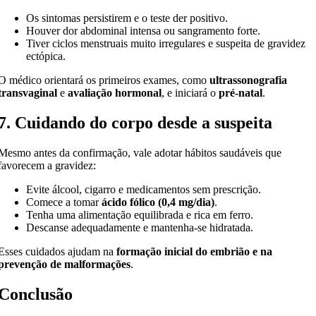
Os sintomas persistirem e o teste der positivo.
Houver dor abdominal intensa ou sangramento forte.
Tiver ciclos menstruais muito irregulares e suspeita de gravidez
ectópica.
O médico orientará os primeiros exames, como
ultrassonografia
transvaginal
e
avaliação hormonal
, e iniciará o
pré-natal
.
7. Cuidando do corpo desde a suspeita
Mesmo antes da confirmação, vale adotar hábitos saudáveis que
favorecem a gravidez:
Evite álcool, cigarro e medicamentos sem prescrição.
Comece a tomar
ácido fólico (0,4 mg/dia)
.
Tenha uma alimentação equilibrada e rica em ferro.
Descanse adequadamente e mantenha-se hidratada.
Esses cuidados ajudam na
formação inicial do embrião e na
prevenção de malformações
.
Conclusão