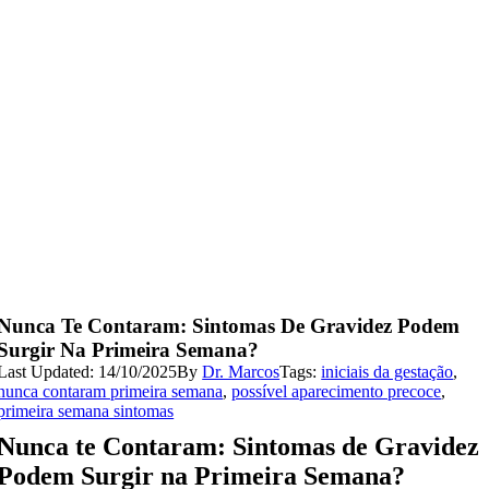
Nunca Te Contaram: Sintomas De Gravidez Podem
Surgir Na Primeira Semana?
Last Updated: 14/10/2025
By
Dr. Marcos
Tags:
iniciais da gestação
,
nunca contaram primeira semana
,
possível aparecimento precoce
,
primeira semana sintomas
Nunca te Contaram: Sintomas de Gravidez
Podem Surgir na Primeira Semana?