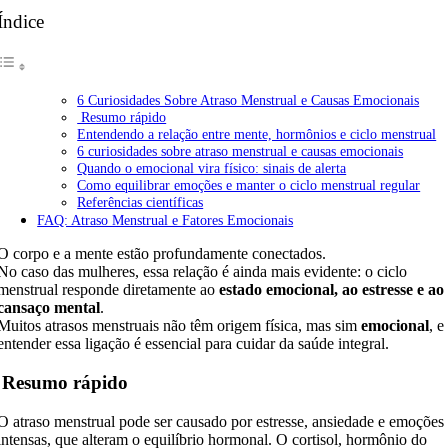
Índice
6 Curiosidades Sobre Atraso Menstrual e Causas Emocionais
Resumo rápido
Entendendo a relação entre mente, hormônios e ciclo menstrual
6 curiosidades sobre atraso menstrual e causas emocionais
Quando o emocional vira físico: sinais de alerta
Como equilibrar emoções e manter o ciclo menstrual regular
Referências científicas
FAQ: Atraso Menstrual e Fatores Emocionais
O corpo e a mente estão profundamente conectados.
No caso das mulheres, essa relação é ainda mais evidente: o ciclo
menstrual responde diretamente ao
estado emocional, ao estresse e ao
cansaço mental
.
Muitos atrasos menstruais não têm origem física, mas sim
emocional
, e
entender essa ligação é essencial para cuidar da saúde integral.
Resumo rápido
O atraso menstrual pode ser causado por estresse, ansiedade e emoções
intensas, que alteram o equilíbrio hormonal. O cortisol, hormônio do