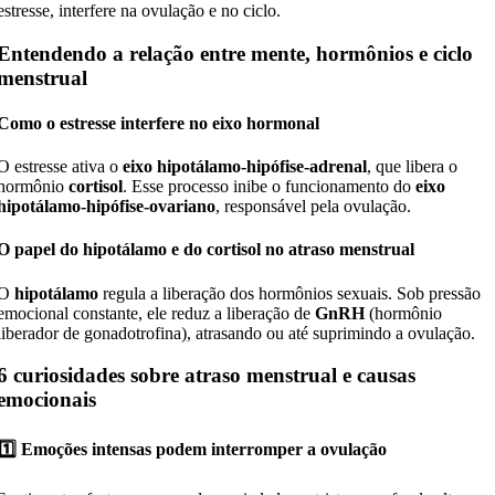
estresse, interfere na ovulação e no ciclo.
Entendendo a relação entre mente, hormônios e ciclo
menstrual
Como o estresse interfere no eixo hormonal
O estresse ativa o
eixo hipotálamo-hipófise-adrenal
, que libera o
hormônio
cortisol
. Esse processo inibe o funcionamento do
eixo
hipotálamo-hipófise-ovariano
, responsável pela ovulação.
O papel do hipotálamo e do cortisol no atraso menstrual
O
hipotálamo
regula a liberação dos hormônios sexuais. Sob pressão
emocional constante, ele reduz a liberação de
GnRH
(hormônio
liberador de gonadotrofina), atrasando ou até suprimindo a ovulação.
6 curiosidades sobre atraso menstrual e causas
emocionais
1️⃣ Emoções intensas podem interromper a ovulação