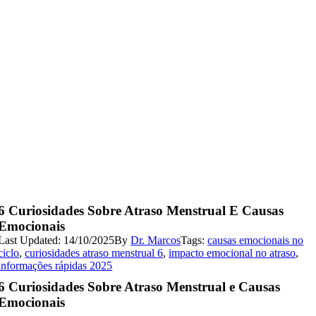
6 Curiosidades Sobre Atraso Menstrual E Causas
Emocionais
Last Updated: 14/10/2025
By
Dr. Marcos
Tags:
causas emocionais no
ciclo
,
curiosidades atraso menstrual 6
,
impacto emocional no atraso
,
informações rápidas 2025
6 Curiosidades Sobre Atraso Menstrual e Causas
Emocionais