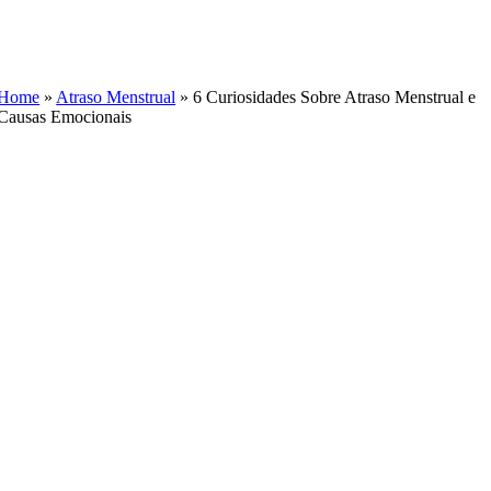
Skip
to
content
Home
»
Atraso Menstrual
»
6 Curiosidades Sobre Atraso Menstrual e
Causas Emocionais