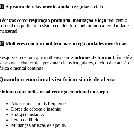
5️⃣ A prática de relaxamento ajuda a regular o ciclo
Técnicas como
respiração profunda, meditação e ioga
reduzem o
cortisol e equilibram o sistema endócrino, melhorando a regularidade
menstrual.
6️⃣ Mulheres com burnout têm mais irregularidades menstruais
Pesquisas mostram que mulheres com
síndrome de burnout
têm até 2
vezes mais chance de apresentar ciclos irregulares, devido à exaustão
física e mental contínua.
Quando o emocional vira físico: sinais de alerta
Sintomas que indicam sobrecarga emocional no corpo
Atrasos menstruais frequentes;
Dores de cabeça e insônia;
Fadiga constante;
Perda de libido;
Mudanças bruscas de apetite.