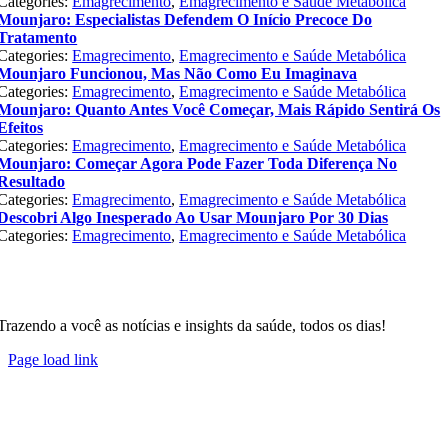
Categories:
Emagrecimento
,
Emagrecimento e Saúde Metabólica
Mounjaro: Especialistas Defendem O Início Precoce Do
Tratamento
Categories:
Emagrecimento
,
Emagrecimento e Saúde Metabólica
Mounjaro Funcionou, Mas Não Como Eu Imaginava
Categories:
Emagrecimento
,
Emagrecimento e Saúde Metabólica
Mounjaro: Quanto Antes Você Começar, Mais Rápido Sentirá Os
Efeitos
Categories:
Emagrecimento
,
Emagrecimento e Saúde Metabólica
Mounjaro: Começar Agora Pode Fazer Toda Diferença No
Resultado
Categories:
Emagrecimento
,
Emagrecimento e Saúde Metabólica
Descobri Algo Inesperado Ao Usar Mounjaro Por 30 Dias
Categories:
Emagrecimento
,
Emagrecimento e Saúde Metabólica
Trazendo a você as notícias e insights da saúde, todos os dias!
Page load link
Go
to
Top