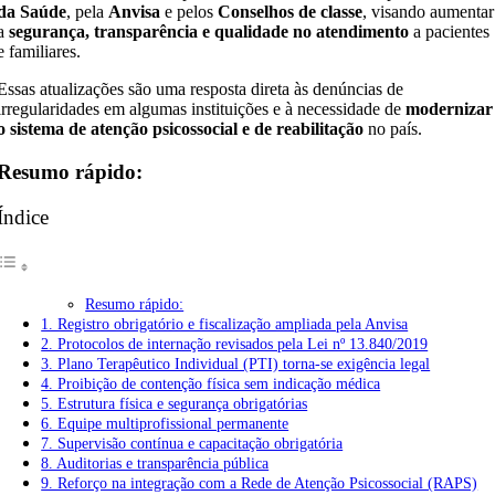
da Saúde
, pela
Anvisa
e pelos
Conselhos de classe
, visando aumentar
a
segurança, transparência e qualidade no atendimento
a pacientes
e familiares.
Essas atualizações são uma resposta direta às denúncias de
irregularidades em algumas instituições e à necessidade de
modernizar
o sistema de atenção psicossocial e de reabilitação
no país.
Resumo rápido:
Índice
Resumo rápido:
1. Registro obrigatório e fiscalização ampliada pela Anvisa
2. Protocolos de internação revisados pela Lei nº 13.840/2019
3. Plano Terapêutico Individual (PTI) torna-se exigência legal
4. Proibição de contenção física sem indicação médica
5. Estrutura física e segurança obrigatórias
6. Equipe multiprofissional permanente
7. Supervisão contínua e capacitação obrigatória
8. Auditorias e transparência pública
9. Reforço na integração com a Rede de Atenção Psicossocial (RAPS)