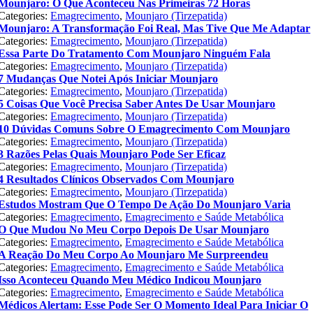
Mounjaro: O Que Aconteceu Nas Primeiras 72 Horas
Categories:
Emagrecimento
,
Mounjaro (Tirzepatida)
Mounjaro: A Transformação Foi Real, Mas Tive Que Me Adaptar
Categories:
Emagrecimento
,
Mounjaro (Tirzepatida)
Essa Parte Do Tratamento Com Mounjaro Ninguém Fala
Categories:
Emagrecimento
,
Mounjaro (Tirzepatida)
7 Mudanças Que Notei Após Iniciar Mounjaro
Categories:
Emagrecimento
,
Mounjaro (Tirzepatida)
5 Coisas Que Você Precisa Saber Antes De Usar Mounjaro
Categories:
Emagrecimento
,
Mounjaro (Tirzepatida)
10 Dúvidas Comuns Sobre O Emagrecimento Com Mounjaro
Categories:
Emagrecimento
,
Mounjaro (Tirzepatida)
3 Razões Pelas Quais Mounjaro Pode Ser Eficaz
Categories:
Emagrecimento
,
Mounjaro (Tirzepatida)
4 Resultados Clínicos Observados Com Mounjaro
Categories:
Emagrecimento
,
Mounjaro (Tirzepatida)
Estudos Mostram Que O Tempo De Ação Do Mounjaro Varia
Categories:
Emagrecimento
,
Emagrecimento e Saúde Metabólica
O Que Mudou No Meu Corpo Depois De Usar Mounjaro
Categories:
Emagrecimento
,
Emagrecimento e Saúde Metabólica
A Reação Do Meu Corpo Ao Mounjaro Me Surpreendeu
Categories:
Emagrecimento
,
Emagrecimento e Saúde Metabólica
Isso Aconteceu Quando Meu Médico Indicou Mounjaro
Categories:
Emagrecimento
,
Emagrecimento e Saúde Metabólica
Médicos Alertam: Esse Pode Ser O Momento Ideal Para Iniciar O