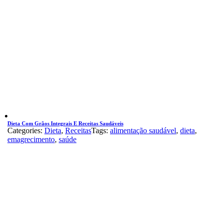
Dieta Com Grãos Integrais E Receitas Saudáveis
Categories:
Dieta
,
Receitas
Tags:
alimentação saudável
,
dieta
,
emagrecimento
,
saúde