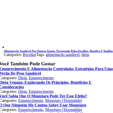
Alimentação Saudável Nos Tempos Atuais: Navegando Pelas Escolhas, Desafios E Tendênc
Categories:
Receitas
Tags:
alimentação saudável
,
dieta
Você Também Pode Gostar
Emagrecimento E Alimentação Controlada: Estratégias Para Uma
Perda De Peso Saudável
Categories:
Dieta
,
Emagrecimento
Dieta Vegana: Explorando Os Princípios, Benefícios E
Considerações
Categories:
Dieta
,
Emagrecimento
Você Sabia Que O Mounjaro Pode Ter Esse Efeito?
Categories:
Emagrecimento
,
Mounjaro (Tirzepatida)
O Que Ninguém Me Contou Sobre Usar Mounjaro
Categories:
Emagrecimento
,
Mounjaro (Tirzepatida)