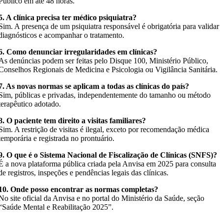
Público em até 48 horas.
5. A clínica precisa ter médico psiquiatra?
Sim. A presença de um psiquiatra responsável é obrigatória para validar
diagnósticos e acompanhar o tratamento.
6. Como denunciar irregularidades em clínicas?
As denúncias podem ser feitas pelo Disque 100, Ministério Público,
Conselhos Regionais de Medicina e Psicologia ou Vigilância Sanitária.
7. As novas normas se aplicam a todas as clínicas do país?
Sim, públicas e privadas, independentemente do tamanho ou método
terapêutico adotado.
8. O paciente tem direito a visitas familiares?
Sim. A restrição de visitas é ilegal, exceto por recomendação médica
temporária e registrada no prontuário.
9. O que é o Sistema Nacional de Fiscalização de Clínicas (SNFS)?
É a nova plataforma pública criada pela Anvisa em 2025 para consulta
de registros, inspeções e pendências legais das clínicas.
10. Onde posso encontrar as normas completas?
No site oficial da Anvisa e no portal do Ministério da Saúde, seção
“Saúde Mental e Reabilitação 2025”.