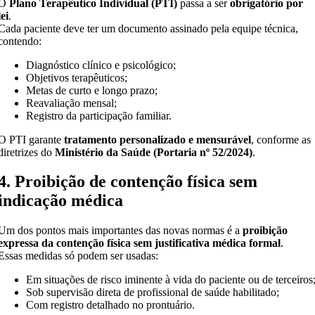
O
Plano Terapêutico Individual (PTI)
passa a ser
obrigatório por
lei
.
Cada paciente deve ter um documento assinado pela equipe técnica,
contendo:
Diagnóstico clínico e psicológico;
Objetivos terapêuticos;
Metas de curto e longo prazo;
Reavaliação mensal;
Registro da participação familiar.
O PTI garante
tratamento personalizado e mensurável
, conforme as
diretrizes do
Ministério da Saúde (Portaria nº 52/2024)
.
4. Proibição de contenção física sem
indicação médica
Um dos pontos mais importantes das novas normas é a
proibição
expressa da contenção física sem justificativa médica formal
.
Essas medidas só podem ser usadas:
Em situações de risco iminente à vida do paciente ou de terceiros
Sob supervisão direta de profissional de saúde habilitado;
Com registro detalhado no prontuário.