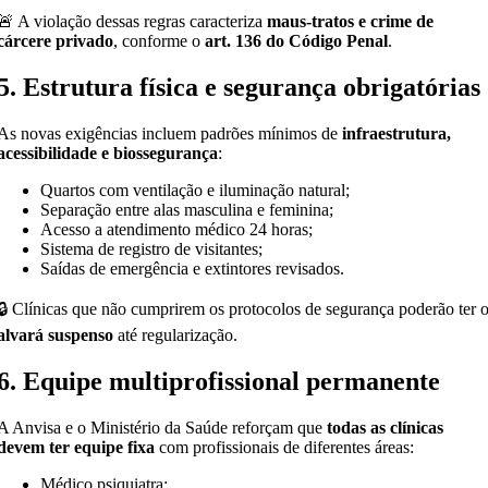
🚨 A violação dessas regras caracteriza
maus-tratos e crime de
cárcere privado
, conforme o
art. 136 do Código Penal
.
5. Estrutura física e segurança obrigatórias
As novas exigências incluem padrões mínimos de
infraestrutura,
acessibilidade e biossegurança
:
Quartos com ventilação e iluminação natural;
Separação entre alas masculina e feminina;
Acesso a atendimento médico 24 horas;
Sistema de registro de visitantes;
Saídas de emergência e extintores revisados.
🔒 Clínicas que não cumprirem os protocolos de segurança poderão ter 
alvará suspenso
até regularização.
6. Equipe multiprofissional permanente
A Anvisa e o Ministério da Saúde reforçam que
todas as clínicas
devem ter equipe fixa
com profissionais de diferentes áreas:
Médico psiquiatra;