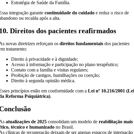
Estratégia de Saúde da Família.
Essa integração garante
continuidade do cuidado
e reduz o risco de
abandono ou recaída após a alta.
10. Direitos dos pacientes reafirmados
As novas diretrizes reforçam os
direitos fundamentais
dos pacientes
em tratamento:
Direito à privacidade e à dignidade;
Acesso à informação e participação no plano terapêutico;
Contato com a família e visitas regulares;
Proibição de castigos, humilhações ou coerção;
Direito à segunda opinião médica.
Esses princípios estão em conformidade com a
Lei nº 10.216/2001 (Le
da Reforma Psiquiátrica)
.
Conclusão
As
atualizações de 2025
consolidam um modelo de
reabilitação mais
ético, técnico e humanizado
no Brasil.
As clínicas de recuperação deixam de ser apenas espaços de internação