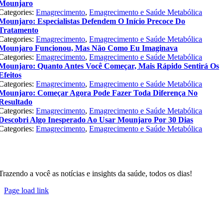
Mounjaro
Categories:
Emagrecimento
,
Emagrecimento e Saúde Metabólica
Mounjaro: Especialistas Defendem O Início Precoce Do
Tratamento
Categories:
Emagrecimento
,
Emagrecimento e Saúde Metabólica
Mounjaro Funcionou, Mas Não Como Eu Imaginava
Categories:
Emagrecimento
,
Emagrecimento e Saúde Metabólica
Mounjaro: Quanto Antes Você Começar, Mais Rápido Sentirá Os
Efeitos
Categories:
Emagrecimento
,
Emagrecimento e Saúde Metabólica
Mounjaro: Começar Agora Pode Fazer Toda Diferença No
Resultado
Categories:
Emagrecimento
,
Emagrecimento e Saúde Metabólica
Descobri Algo Inesperado Ao Usar Mounjaro Por 30 Dias
Categories:
Emagrecimento
,
Emagrecimento e Saúde Metabólica
Trazendo a você as notícias e insights da saúde, todos os dias!
Page load link
Go
to
Top