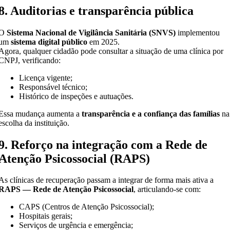
8. Auditorias e transparência pública
O
Sistema Nacional de Vigilância Sanitária (SNVS)
implementou
um
sistema digital público
em 2025.
Agora, qualquer cidadão pode consultar a situação de uma clínica por
CNPJ, verificando:
Licença vigente;
Responsável técnico;
Histórico de inspeções e autuações.
Essa mudança aumenta a
transparência e a confiança das famílias
na
escolha da instituição.
9. Reforço na integração com a Rede de
Atenção Psicossocial (RAPS)
As clínicas de recuperação passam a integrar de forma mais ativa a
RAPS — Rede de Atenção Psicossocial
, articulando-se com:
CAPS (Centros de Atenção Psicossocial);
Hospitais gerais;
Serviços de urgência e emergência;