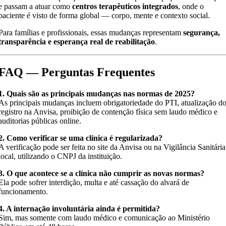
e passam a atuar como
centros terapêuticos integrados
, onde o
paciente é visto de forma global — corpo, mente e contexto social.
Para famílias e profissionais, essas mudanças representam
segurança,
transparência e esperança real de reabilitação
.
FAQ — Perguntas Frequentes
1. Quais são as principais mudanças nas normas de 2025?
As principais mudanças incluem obrigatoriedade do PTI, atualização d
registro na Anvisa, proibição de contenção física sem laudo médico e
auditorias públicas online.
2. Como verificar se uma clínica é regularizada?
A verificação pode ser feita no site da Anvisa ou na Vigilância Sanitária
local, utilizando o CNPJ da instituição.
3. O que acontece se a clínica não cumprir as novas normas?
Ela pode sofrer interdição, multa e até cassação do alvará de
funcionamento.
4. A internação involuntária ainda é permitida?
Sim, mas somente com laudo médico e comunicação ao Ministério