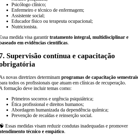
Psicólogo clínico;
Enfermeiro e técnico de enfermagem;
Assistente social;
Educador físico ou terapeuta ocupacional;
Nutricionista.
Essa medida visa garantir
tratamento integral, multidisciplinar e
baseado em evidências científicas
.
7. Supervisão contínua e capacitação
obrigatória
As novas diretrizes determinam
programas de capacitação semestrai
para todos os profissionais que atuam em clínicas de recuperação.
A formação deve incluir temas como:
Primeiros socorros e urgência psiquiátrica;
Ética profissional e direitos humanos;
Abordagem humanizada da dependência química;
Prevenção de recaídas e reinserção social.
🧠 Essas medidas visam reduzir condutas inadequadas e promover
atendimento técnico e empático
.