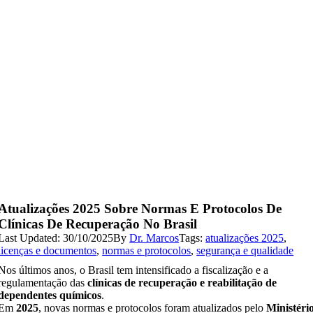
Atualizações 2025 Sobre Normas E Protocolos De
Clínicas De Recuperação No Brasil
Last Updated: 30/10/2025
By
Dr. Marcos
Tags:
atualizações 2025
,
licenças e documentos
,
normas e protocolos
,
segurança e qualidade
Nos últimos anos, o Brasil tem intensificado a fiscalização e a
regulamentação das
clínicas de recuperação e reabilitação de
dependentes químicos
.
Em
2025
, novas normas e protocolos foram atualizados pelo
Ministéri