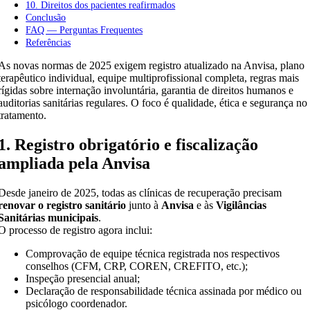
10. Direitos dos pacientes reafirmados
Conclusão
FAQ — Perguntas Frequentes
Referências
As novas normas de 2025 exigem registro atualizado na Anvisa, plano
terapêutico individual, equipe multiprofissional completa, regras mais
rígidas sobre internação involuntária, garantia de direitos humanos e
auditorias sanitárias regulares. O foco é qualidade, ética e segurança no
tratamento.
1. Registro obrigatório e fiscalização
ampliada pela Anvisa
Desde janeiro de 2025, todas as clínicas de recuperação precisam
renovar o registro sanitário
junto à
Anvisa
e às
Vigilâncias
Sanitárias municipais
.
O processo de registro agora inclui:
Comprovação de equipe técnica registrada nos respectivos
conselhos (CFM, CRP, COREN, CREFITO, etc.);
Inspeção presencial anual;
Declaração de responsabilidade técnica assinada por médico ou
psicólogo coordenador.