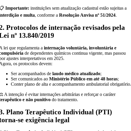
📋
Importante:
instituições sem atualização cadastral estão sujeitas a
interdição e multa
, conforme a
Resolução Anvisa nº 51/2024
.
2. Protocolos de internação revisados pela
Lei nº 13.840/2019
A lei que regulamenta a
internação voluntária, involuntária e
compulsória
de dependentes químicos continua vigente, mas passou
por ajustes interpretativos em 2025.
Agora, os protocolos devem:
Ser acompanhados de
laudo médico atualizado
;
Ser comunicados ao
Ministério Público em até 48 horas
;
Conter plano de alta e acompanhamento ambulatorial obrigatório
⚖️ A intenção é evitar internações arbitrárias e reforçar o caráter
terapêutico e não punitivo
do tratamento.
3. Plano Terapêutico Individual (PTI)
torna-se exigência legal