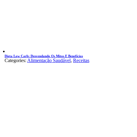
Dieta Low Carb: Desvendando Os Mitos E Benefícios
Categories:
Alimentação Saudável
,
Receitas