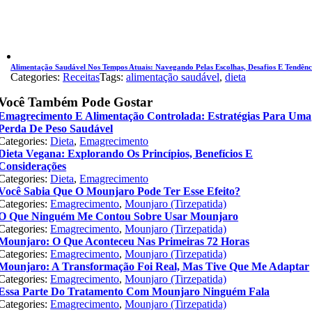
Alimentação Saudável Nos Tempos Atuais: Navegando Pelas Escolhas, Desafios E Tendênc
Categories:
Receitas
Tags:
alimentação saudável
,
dieta
Você Também Pode Gostar
Emagrecimento E Alimentação Controlada: Estratégias Para Uma
Perda De Peso Saudável
Categories:
Dieta
,
Emagrecimento
Dieta Vegana: Explorando Os Princípios, Benefícios E
Considerações
Categories:
Dieta
,
Emagrecimento
Você Sabia Que O Mounjaro Pode Ter Esse Efeito?
Categories:
Emagrecimento
,
Mounjaro (Tirzepatida)
O Que Ninguém Me Contou Sobre Usar Mounjaro
Categories:
Emagrecimento
,
Mounjaro (Tirzepatida)
Mounjaro: O Que Aconteceu Nas Primeiras 72 Horas
Categories:
Emagrecimento
,
Mounjaro (Tirzepatida)
Mounjaro: A Transformação Foi Real, Mas Tive Que Me Adaptar
Categories:
Emagrecimento
,
Mounjaro (Tirzepatida)
Essa Parte Do Tratamento Com Mounjaro Ninguém Fala
Categories:
Emagrecimento
,
Mounjaro (Tirzepatida)