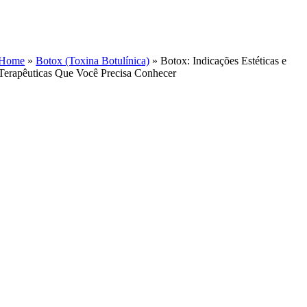
Skip
to
content
Home
»
Botox (Toxina Botulínica)
»
Botox: Indicações Estéticas e
Terapêuticas Que Você Precisa Conhecer