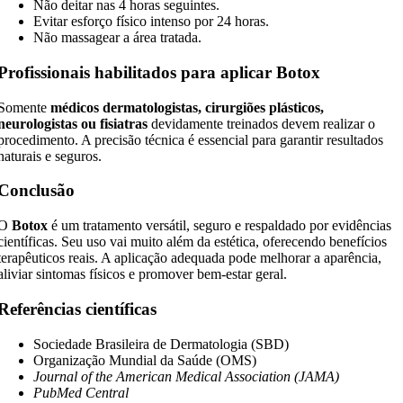
Não deitar nas 4 horas seguintes.
Evitar esforço físico intenso por 24 horas.
Não massagear a área tratada.
Profissionais habilitados para aplicar Botox
Somente
médicos dermatologistas, cirurgiões plásticos,
neurologistas ou fisiatras
devidamente treinados devem realizar o
procedimento. A precisão técnica é essencial para garantir resultados
naturais e seguros.
Conclusão
O
Botox
é um tratamento versátil, seguro e respaldado por evidências
científicas. Seu uso vai muito além da estética, oferecendo benefícios
terapêuticos reais. A aplicação adequada pode melhorar a aparência,
aliviar sintomas físicos e promover bem-estar geral.
Referências científicas
Sociedade Brasileira de Dermatologia (SBD)
Organização Mundial da Saúde (OMS)
Journal of the American Medical Association (JAMA)
PubMed Central