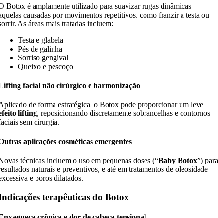
O Botox é amplamente utilizado para suavizar rugas dinâmicas —
aquelas causadas por movimentos repetitivos, como franzir a testa ou
sorrir. As áreas mais tratadas incluem:
Testa e glabela
Pés de galinha
Sorriso gengival
Queixo e pescoço
Lifting facial não cirúrgico e harmonização
Aplicado de forma estratégica, o Botox pode proporcionar um leve
efeito lifting
, reposicionando discretamente sobrancelhas e contornos
faciais sem cirurgia.
Outras aplicações cosméticas emergentes
Novas técnicas incluem o uso em pequenas doses (“
Baby Botox
”) par
resultados naturais e preventivos, e até em tratamentos de oleosidade
excessiva e poros dilatados.
Indicações terapêuticas do Botox
Enxaqueca crônica e dor de cabeça tensional