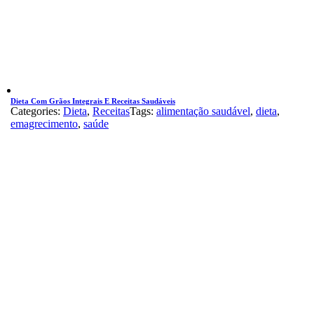
Dieta Com Grãos Integrais E Receitas Saudáveis
Categories:
Dieta
,
Receitas
Tags:
alimentação saudável
,
dieta
,
emagrecimento
,
saúde