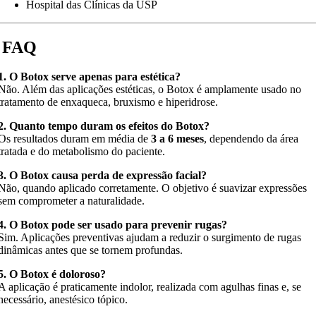
Hospital das Clínicas da USP
FAQ
1. O Botox serve apenas para estética?
Não. Além das aplicações estéticas, o Botox é amplamente usado no
tratamento de enxaqueca, bruxismo e hiperidrose.
2. Quanto tempo duram os efeitos do Botox?
Os resultados duram em média de
3 a 6 meses
, dependendo da área
tratada e do metabolismo do paciente.
3. O Botox causa perda de expressão facial?
Não, quando aplicado corretamente. O objetivo é suavizar expressões
sem comprometer a naturalidade.
4. O Botox pode ser usado para prevenir rugas?
Sim. Aplicações preventivas ajudam a reduzir o surgimento de rugas
dinâmicas antes que se tornem profundas.
5. O Botox é doloroso?
A aplicação é praticamente indolor, realizada com agulhas finas e, se
necessário, anestésico tópico.