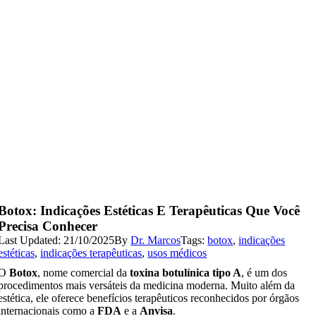
Botox: Indicações Estéticas E Terapêuticas Que Você
Precisa Conhecer
Last Updated: 21/10/2025
By
Dr. Marcos
Tags:
botox
,
indicações
estéticas
,
indicações terapêuticas
,
usos médicos
O
Botox
, nome comercial da
toxina botulínica tipo A
, é um dos
procedimentos mais versáteis da medicina moderna. Muito além da
estética, ele oferece benefícios terapêuticos reconhecidos por órgãos
internacionais como a
FDA
e a
Anvisa
.