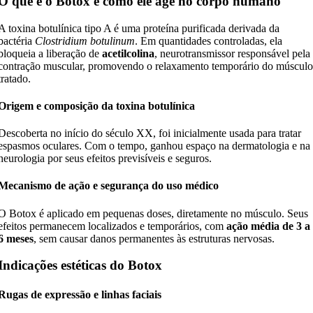
O que é o Botox e como ele age no corpo humano
A toxina botulínica tipo A é uma proteína purificada derivada da
bactéria
Clostridium botulinum
. Em quantidades controladas, ela
bloqueia a liberação de
acetilcolina
, neurotransmissor responsável pela
contração muscular, promovendo o relaxamento temporário do múscul
tratado.
Origem e composição da toxina botulínica
Descoberta no início do século XX, foi inicialmente usada para tratar
espasmos oculares. Com o tempo, ganhou espaço na dermatologia e na
neurologia por seus efeitos previsíveis e seguros.
Mecanismo de ação e segurança do uso médico
O Botox é aplicado em pequenas doses, diretamente no músculo. Seus
efeitos permanecem localizados e temporários, com
ação média de 3 a
6 meses
, sem causar danos permanentes às estruturas nervosas.
Indicações estéticas do Botox
Rugas de expressão e linhas faciais