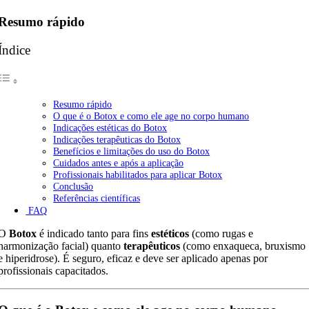
Resumo rápido
Índice
Resumo rápido
O que é o Botox e como ele age no corpo humano
Indicações estéticas do Botox
Indicações terapêuticas do Botox
Benefícios e limitações do uso do Botox
Cuidados antes e após a aplicação
Profissionais habilitados para aplicar Botox
Conclusão
Referências científicas
FAQ
O
Botox
é indicado tanto para fins
estéticos
(como rugas e
harmonização facial) quanto
terapêuticos
(como enxaqueca, bruxismo
e hiperidrose). É seguro, eficaz e deve ser aplicado apenas por
profissionais capacitados.