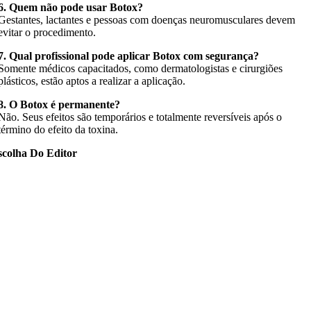
6. Quem não pode usar Botox?
Gestantes, lactantes e pessoas com doenças neuromusculares devem
evitar o procedimento.
7. Qual profissional pode aplicar Botox com segurança?
Somente médicos capacitados, como dermatologistas e cirurgiões
plásticos, estão aptos a realizar a aplicação.
8. O Botox é permanente?
Não. Seus efeitos são temporários e totalmente reversíveis após o
término do efeito da toxina.
scolha Do Editor