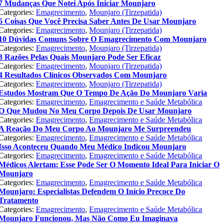
7 Mudanças Que Notei Após Iniciar Mounjaro
Categories:
Emagrecimento
,
Mounjaro (Tirzepatida)
5 Coisas Que Você Precisa Saber Antes De Usar Mounjaro
Categories:
Emagrecimento
,
Mounjaro (Tirzepatida)
10 Dúvidas Comuns Sobre O Emagrecimento Com Mounjaro
Categories:
Emagrecimento
,
Mounjaro (Tirzepatida)
3 Razões Pelas Quais Mounjaro Pode Ser Eficaz
Categories:
Emagrecimento
,
Mounjaro (Tirzepatida)
4 Resultados Clínicos Observados Com Mounjaro
Categories:
Emagrecimento
,
Mounjaro (Tirzepatida)
Estudos Mostram Que O Tempo De Ação Do Mounjaro Varia
Categories:
Emagrecimento
,
Emagrecimento e Saúde Metabólica
O Que Mudou No Meu Corpo Depois De Usar Mounjaro
Categories:
Emagrecimento
,
Emagrecimento e Saúde Metabólica
A Reação Do Meu Corpo Ao Mounjaro Me Surpreendeu
Categories:
Emagrecimento
,
Emagrecimento e Saúde Metabólica
Isso Aconteceu Quando Meu Médico Indicou Mounjaro
Categories:
Emagrecimento
,
Emagrecimento e Saúde Metabólica
Médicos Alertam: Esse Pode Ser O Momento Ideal Para Iniciar O
Mounjaro
Categories:
Emagrecimento
,
Emagrecimento e Saúde Metabólica
Mounjaro: Especialistas Defendem O Início Precoce Do
Tratamento
Categories:
Emagrecimento
,
Emagrecimento e Saúde Metabólica
Mounjaro Funcionou, Mas Não Como Eu Imaginava