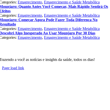
Categories:
Emagrecimento
,
Emagrecimento e Saúde Metabólica
Mounjaro: Quanto Antes Você Começar, Mais Rápido Sentirá Os
Efeitos
Categories:
Emagrecimento
,
Emagrecimento e Saúde Metabólica
Mounjaro: Começar Agora Pode Fazer Toda Diferença No
Resultado
Categories:
Emagrecimento
,
Emagrecimento e Saúde Metabólica
Descobri Algo Inesperado Ao Usar Mounjaro Por 30 Dias
Categories:
Emagrecimento
,
Emagrecimento e Saúde Metabólica
Trazendo a você as notícias e insights da saúde, todos os dias!
Page load link
Go
to
Top