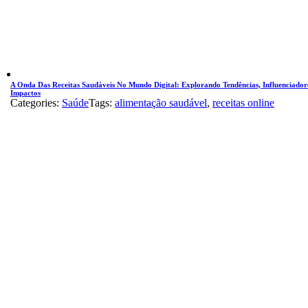
A Onda Das Receitas Saudáveis No Mundo Digital: Explorando Tendências, Influenciador
Impactos
Categories:
Saúde
Tags:
alimentação saudável
,
receitas online