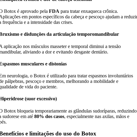
O Botox é aprovado pela
FDA
para tratar enxaqueca crônica.
Aplicações em pontos específicos da cabeça e pescoço ajudam a reduzi
a frequência e a intensidade das crises.
Bruxismo e disfunções da articulação temporomandibular
A aplicação nos músculos masseter e temporal diminui a tensão
mandibular, aliviando a dor e evitando desgaste dentário.
Espasmos musculares e distonias
Em neurologia, o Botox é utilizado para tratar espasmos involuntários
de pálpebras, pescoço e membros, melhorando a mobilidade e
qualidade de vida do paciente.
Hiperidrose (suor excessivo)
O Botox bloqueia temporariamente as glândulas sudoríparas, reduzindo
a sudorese em até
80% dos casos
, especialmente nas axilas, mãos e
pés.
Benefícios e limitações do uso do Botox