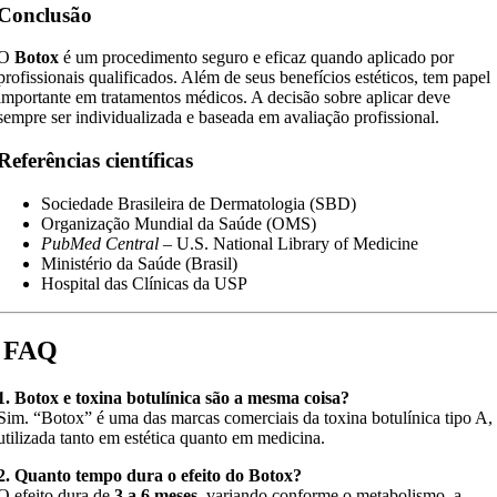
Conclusão
O
Botox
é um procedimento seguro e eficaz quando aplicado por
profissionais qualificados. Além de seus benefícios estéticos, tem papel
importante em tratamentos médicos. A decisão sobre aplicar deve
sempre ser individualizada e baseada em avaliação profissional.
Referências científicas
Sociedade Brasileira de Dermatologia (SBD)
Organização Mundial da Saúde (OMS)
PubMed Central
– U.S. National Library of Medicine
Ministério da Saúde (Brasil)
Hospital das Clínicas da USP
FAQ
1. Botox e toxina botulínica são a mesma coisa?
Sim. “Botox” é uma das marcas comerciais da toxina botulínica tipo A,
utilizada tanto em estética quanto em medicina.
2. Quanto tempo dura o efeito do Botox?
O efeito dura de
3 a 6 meses
, variando conforme o metabolismo, a