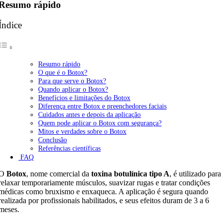
Resumo rápido
Índice
Resumo rápido
O que é o Botox?
Para que serve o Botox?
Quando aplicar o Botox?
Benefícios e limitações do Botox
Diferença entre Botox e preenchedores faciais
Cuidados antes e depois da aplicação
Quem pode aplicar o Botox com segurança?
Mitos e verdades sobre o Botox
Conclusão
Referências científicas
FAQ
O
Botox
, nome comercial da
toxina botulínica tipo A
, é utilizado para
relaxar temporariamente músculos, suavizar rugas e tratar condições
médicas como bruxismo e enxaqueca. A aplicação é segura quando
realizada por profissionais habilitados, e seus efeitos duram de 3 a 6
meses.