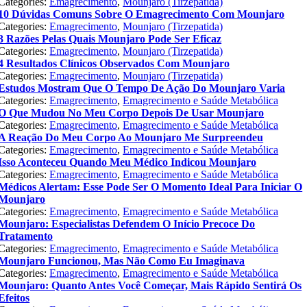
Categories:
Emagrecimento
,
Mounjaro (Tirzepatida)
10 Dúvidas Comuns Sobre O Emagrecimento Com Mounjaro
Categories:
Emagrecimento
,
Mounjaro (Tirzepatida)
3 Razões Pelas Quais Mounjaro Pode Ser Eficaz
Categories:
Emagrecimento
,
Mounjaro (Tirzepatida)
4 Resultados Clínicos Observados Com Mounjaro
Categories:
Emagrecimento
,
Mounjaro (Tirzepatida)
Estudos Mostram Que O Tempo De Ação Do Mounjaro Varia
Categories:
Emagrecimento
,
Emagrecimento e Saúde Metabólica
O Que Mudou No Meu Corpo Depois De Usar Mounjaro
Categories:
Emagrecimento
,
Emagrecimento e Saúde Metabólica
A Reação Do Meu Corpo Ao Mounjaro Me Surpreendeu
Categories:
Emagrecimento
,
Emagrecimento e Saúde Metabólica
Isso Aconteceu Quando Meu Médico Indicou Mounjaro
Categories:
Emagrecimento
,
Emagrecimento e Saúde Metabólica
Médicos Alertam: Esse Pode Ser O Momento Ideal Para Iniciar O
Mounjaro
Categories:
Emagrecimento
,
Emagrecimento e Saúde Metabólica
Mounjaro: Especialistas Defendem O Início Precoce Do
Tratamento
Categories:
Emagrecimento
,
Emagrecimento e Saúde Metabólica
Mounjaro Funcionou, Mas Não Como Eu Imaginava
Categories:
Emagrecimento
,
Emagrecimento e Saúde Metabólica
Mounjaro: Quanto Antes Você Começar, Mais Rápido Sentirá Os
Efeitos