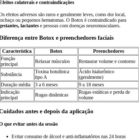
Efeitos colaterais e contraindicações
Os efeitos adversos são raros e geralmente leves, como dor local,
inchaço ou pequenos hematomas. O Botox é contraindicado para
gestantes, lactantes
e pessoas com doenças neuromusculares.
Diferença entre Botox e preenchedores faciais
Característica
Botox
Preenchedores
Função
Relaxar músculos
Restaurar volume e contorno
principal
Toxina botulínica
Ácido hialurônico
Substância
tipo A
(geralmente)
Duração média
3 a 6 meses
9 a 18 meses
Indicação
Rugas estáticas e perda de
Rugas dinâmicas
principal
volume
Cuidados antes e depois da aplicação
O que evitar antes da sessão
Evitar consumo de álcool e anti-inflamatórios nas 24 horas