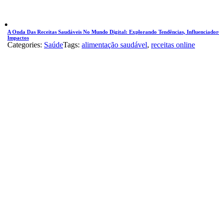
A Onda Das Receitas Saudáveis No Mundo Digital: Explorando Tendências, Influenciador
Impactos
Categories:
Saúde
Tags:
alimentação saudável
,
receitas online