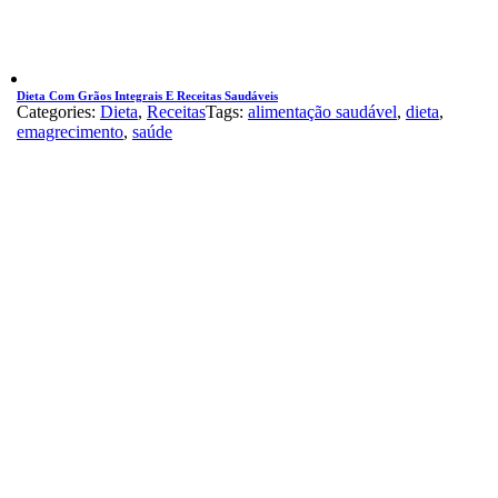
Dieta Com Grãos Integrais E Receitas Saudáveis
Categories:
Dieta
,
Receitas
Tags:
alimentação saudável
,
dieta
,
emagrecimento
,
saúde