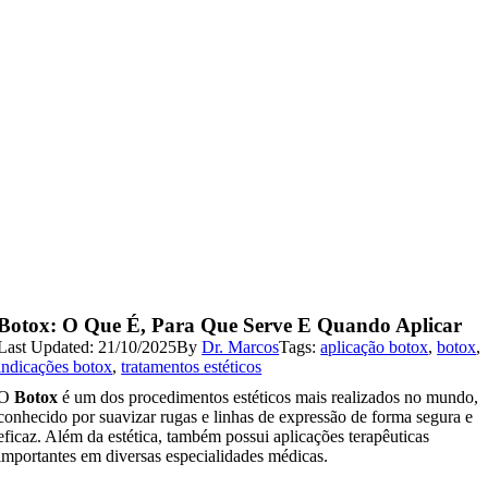
Botox: O Que É, Para Que Serve E Quando Aplicar
Last Updated: 21/10/2025
By
Dr. Marcos
Tags:
aplicação botox
,
botox
,
indicações botox
,
tratamentos estéticos
O
Botox
é um dos procedimentos estéticos mais realizados no mundo,
conhecido por suavizar rugas e linhas de expressão de forma segura e
eficaz. Além da estética, também possui aplicações terapêuticas
importantes em diversas especialidades médicas.