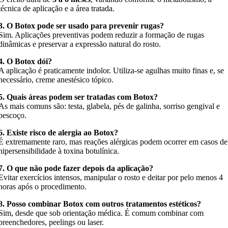
técnica de aplicação e a área tratada.
3. O Botox pode ser usado para prevenir rugas?
Sim. Aplicações preventivas podem reduzir a formação de rugas
dinâmicas e preservar a expressão natural do rosto.
4. O Botox dói?
A aplicação é praticamente indolor. Utiliza-se agulhas muito finas e, se
necessário, creme anestésico tópico.
5. Quais áreas podem ser tratadas com Botox?
As mais comuns são: testa, glabela, pés de galinha, sorriso gengival e
pescoço.
6. Existe risco de alergia ao Botox?
É extremamente raro, mas reações alérgicas podem ocorrer em casos de
hipersensibilidade à toxina botulínica.
7. O que não pode fazer depois da aplicação?
Evitar exercícios intensos, manipular o rosto e deitar por pelo menos 4
horas após o procedimento.
8. Posso combinar Botox com outros tratamentos estéticos?
Sim, desde que sob orientação médica. É comum combinar com
preenchedores, peelings ou laser.