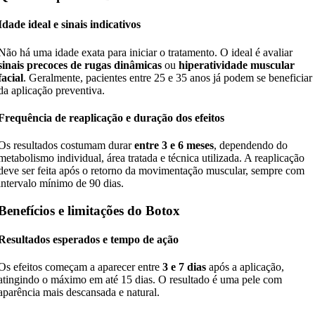
Idade ideal e sinais indicativos
Não há uma idade exata para iniciar o tratamento. O ideal é avaliar
sinais precoces de rugas dinâmicas
ou
hiperatividade muscular
facial
. Geralmente, pacientes entre 25 e 35 anos já podem se beneficiar
da aplicação preventiva.
Frequência de reaplicação e duração dos efeitos
Os resultados costumam durar
entre 3 e 6 meses
, dependendo do
metabolismo individual, área tratada e técnica utilizada. A reaplicação
deve ser feita após o retorno da movimentação muscular, sempre com
intervalo mínimo de 90 dias.
Benefícios e limitações do Botox
Resultados esperados e tempo de ação
Os efeitos começam a aparecer entre
3 e 7 dias
após a aplicação,
atingindo o máximo em até 15 dias. O resultado é uma pele com
aparência mais descansada e natural.