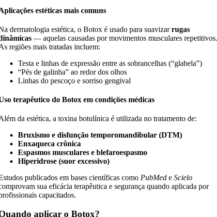
Aplicações estéticas mais comuns
Na dermatologia estética, o Botox é usado para suavizar
rugas
dinâmicas
— aquelas causadas por movimentos musculares repetitivos
As regiões mais tratadas incluem:
Testa e linhas de expressão entre as sobrancelhas (“glabela”)
“Pés de galinha” ao redor dos olhos
Linhas do pescoço e sorriso gengival
Uso terapêutico do Botox em condições médicas
Além da estética, a toxina botulínica é utilizada no tratamento de:
Bruxismo e disfunção temporomandibular (DTM)
Enxaqueca crônica
Espasmos musculares e blefaroespasmo
Hiperidrose (suor excessivo)
Estudos publicados em bases científicas como
PubMed
e
Scielo
comprovam sua eficácia terapêutica e segurança quando aplicada por
profissionais capacitados.
Quando aplicar o Botox?