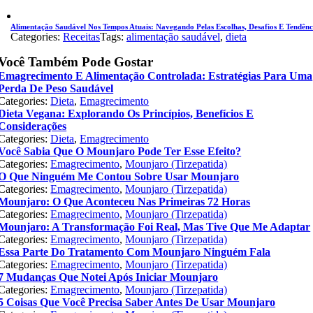
Alimentação Saudável Nos Tempos Atuais: Navegando Pelas Escolhas, Desafios E Tendênc
Categories:
Receitas
Tags:
alimentação saudável
,
dieta
Você Também Pode Gostar
Emagrecimento E Alimentação Controlada: Estratégias Para Uma
Perda De Peso Saudável
Categories:
Dieta
,
Emagrecimento
Dieta Vegana: Explorando Os Princípios, Benefícios E
Considerações
Categories:
Dieta
,
Emagrecimento
Você Sabia Que O Mounjaro Pode Ter Esse Efeito?
Categories:
Emagrecimento
,
Mounjaro (Tirzepatida)
O Que Ninguém Me Contou Sobre Usar Mounjaro
Categories:
Emagrecimento
,
Mounjaro (Tirzepatida)
Mounjaro: O Que Aconteceu Nas Primeiras 72 Horas
Categories:
Emagrecimento
,
Mounjaro (Tirzepatida)
Mounjaro: A Transformação Foi Real, Mas Tive Que Me Adaptar
Categories:
Emagrecimento
,
Mounjaro (Tirzepatida)
Essa Parte Do Tratamento Com Mounjaro Ninguém Fala
Categories:
Emagrecimento
,
Mounjaro (Tirzepatida)
7 Mudanças Que Notei Após Iniciar Mounjaro
Categories:
Emagrecimento
,
Mounjaro (Tirzepatida)
5 Coisas Que Você Precisa Saber Antes De Usar Mounjaro