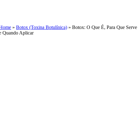
Skip
to
content
Home
»
Botox (Toxina Botulínica)
»
Botox: O Que É, Para Que Serve
e Quando Aplicar