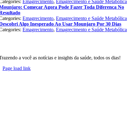
Categories:
Emagrecimento
,
Emagrecimento e Saúde Metabólica
Mounjaro: Começar Agora Pode Fazer Toda Diferença No
Resultado
Categories:
Emagrecimento
,
Emagrecimento e Saúde Metabólica
Descobri Algo Inesperado Ao Usar Mounjaro Por 30 Dias
Categories:
Emagrecimento
,
Emagrecimento e Saúde Metabólica
Trazendo a você as notícias e insights da saúde, todos os dias!
Page load link
Go
to
Top