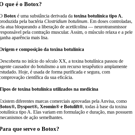
O que é o Botox?
O
Botox
é uma substância derivada da
toxina botulínica tipo A
,
produzida pela bactéria
Clostridium botulinum
. Em doses controladas,
ela atua bloqueando a liberação de acetilcolina — neurotransmissor
responsável pela contração muscular. Assim, o músculo relaxa e a pele
ganha aparência mais lisa.
Origem e composição da toxina botulínica
Descoberta no início do século XX, a toxina botulínica passou de
agente causador do botulismo a um recurso terapêutico amplamente
estudado. Hoje, é usada de forma purificada e segura, com
comprovação científica da sua eficácia.
Tipos de toxina botulínica utilizados na medicina
Existem diferentes marcas comerciais aprovadas pela Anvisa, como
Botox®, Dysport®, Xeomin® e Botulift®
, todas à base da toxina
botulínica tipo A. Elas variam em formulação e duração, mas possuem
mecanismos de ação semelhantes.
Para que serve o Botox?