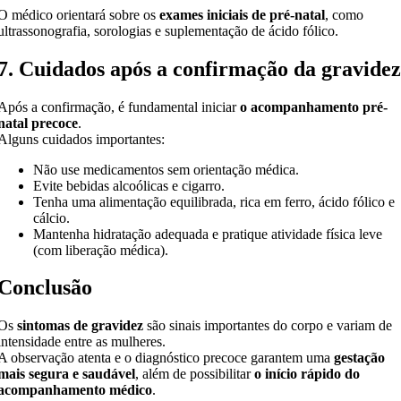
O médico orientará sobre os
exames iniciais de pré-natal
, como
ultrassonografia, sorologias e suplementação de ácido fólico.
7. Cuidados após a confirmação da gravide
Após a confirmação, é fundamental iniciar
o acompanhamento pré-
natal precoce
.
Alguns cuidados importantes:
Não use medicamentos sem orientação médica.
Evite bebidas alcoólicas e cigarro.
Tenha uma alimentação equilibrada, rica em ferro, ácido fólico e
cálcio.
Mantenha hidratação adequada e pratique atividade física leve
(com liberação médica).
Conclusão
Os
sintomas de gravidez
são sinais importantes do corpo e variam de
intensidade entre as mulheres.
A observação atenta e o diagnóstico precoce garantem uma
gestação
mais segura e saudável
, além de possibilitar
o início rápido do
acompanhamento médico
.