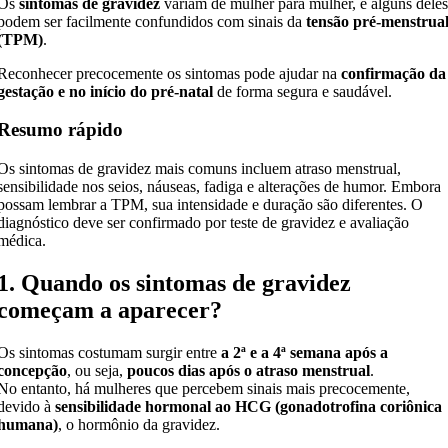
Os
sintomas de gravidez
variam de mulher para mulher, e alguns dele
podem ser facilmente confundidos com sinais da
tensão pré-menstrua
(TPM)
.
Reconhecer precocemente os sintomas pode ajudar na
confirmação da
gestação e no início do pré-natal
de forma segura e saudável.
Resumo rápido
Os sintomas de gravidez mais comuns incluem atraso menstrual,
sensibilidade nos seios, náuseas, fadiga e alterações de humor. Embora
possam lembrar a TPM, sua intensidade e duração são diferentes. O
diagnóstico deve ser confirmado por teste de gravidez e avaliação
médica.
1. Quando os sintomas de gravidez
começam a aparecer?
Os sintomas costumam surgir entre
a 2ª e a 4ª semana após a
concepção
, ou seja,
poucos dias após o atraso menstrual
.
No entanto, há mulheres que percebem sinais mais precocemente,
devido à
sensibilidade hormonal ao HCG (gonadotrofina coriônica
humana)
, o hormônio da gravidez.