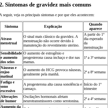
2. Sintomas de gravidez mais comuns
A seguir, veja os principais sintomas e por que eles acontecem:
Quando
Sintoma
Explicação
aparece
A partir do 1º
O sinal mais clássico da gravidez. A
Atraso
dia esperado
menstruação não ocorre devido à
menstrual
da
manutenção do revestimento uterino.
menstruação
Sensibilidade
O aumento de estrogênio e
e aumento
progesterona causa inchaço e dor nas
1ª a 3ª semana
dos seios
mamas.
Náuseas e
O aumento do HCG provoca náuseas,
enjoo
2ª a 8ª semana
geralmente pela manhã.
matinal
Fadiga e
A progesterona alta causa sonolência e
Início do 1º
sono
cansaço.
trimestre
excessivo
Alterações
Oscilações hormonais afetam
2ª a 4ª semana
de humor
neurotransmissores como serotonina.
Aumento da