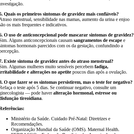
investigação.
5. Quais os primeiros sintomas de gravidez mais confiáveis?
Atraso menstrual, sensibilidade nas mamas, aumento da urina e enjoo
são os mais frequentes e indicativos.
6. O uso de anticoncepcional pode mascarar sintomas de gravidez?
Sim. Alguns anticoncepcionais causam
sangramentos de escape
e
sintomas hormonais parecidos com os da gestação, confundindo a
percepção.
7. Existe sintoma de gravidez antes do atraso menstrual?
Sim. Algumas mulheres muito sensíveis percebem
fadiga,
irritabilidade e alterações no apetite
poucos dias após a ovulação.
8. O que fazer se os sintomas persistirem, mas o teste for negativo?
Refaça o teste após 5 dias. Se continuar negativo, consulte um
ginecologista — pode haver
alteração hormonal, estresse ou
disfunção tireoidiana
.
Referências:
Ministério da Saúde. Cuidado Pré-Natal: Diretrizes e
Recomendações.
Organização Mundial da Saúde (OMS). Maternal Health.