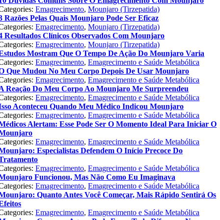
10 Dúvidas Comuns Sobre O Emagrecimento Com Mounjaro
Categories:
Emagrecimento
,
Mounjaro (Tirzepatida)
3 Razões Pelas Quais Mounjaro Pode Ser Eficaz
Categories:
Emagrecimento
,
Mounjaro (Tirzepatida)
4 Resultados Clínicos Observados Com Mounjaro
Categories:
Emagrecimento
,
Mounjaro (Tirzepatida)
Estudos Mostram Que O Tempo De Ação Do Mounjaro Varia
Categories:
Emagrecimento
,
Emagrecimento e Saúde Metabólica
O Que Mudou No Meu Corpo Depois De Usar Mounjaro
Categories:
Emagrecimento
,
Emagrecimento e Saúde Metabólica
A Reação Do Meu Corpo Ao Mounjaro Me Surpreendeu
Categories:
Emagrecimento
,
Emagrecimento e Saúde Metabólica
Isso Aconteceu Quando Meu Médico Indicou Mounjaro
Categories:
Emagrecimento
,
Emagrecimento e Saúde Metabólica
Médicos Alertam: Esse Pode Ser O Momento Ideal Para Iniciar O
Mounjaro
Categories:
Emagrecimento
,
Emagrecimento e Saúde Metabólica
Mounjaro: Especialistas Defendem O Início Precoce Do
Tratamento
Categories:
Emagrecimento
,
Emagrecimento e Saúde Metabólica
Mounjaro Funcionou, Mas Não Como Eu Imaginava
Categories:
Emagrecimento
,
Emagrecimento e Saúde Metabólica
Mounjaro: Quanto Antes Você Começar, Mais Rápido Sentirá Os
Efeitos
Categories:
Emagrecimento
,
Emagrecimento e Saúde Metabólica