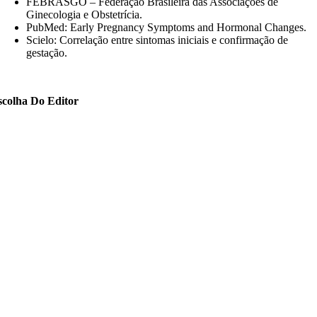
FEBRASGO – Federação Brasileira das Associações de
Ginecologia e Obstetrícia.
PubMed: Early Pregnancy Symptoms and Hormonal Changes.
Scielo: Correlação entre sintomas iniciais e confirmação de
gestação.
scolha Do Editor