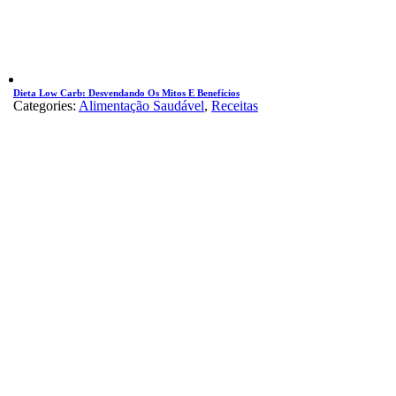
Dieta Low Carb: Desvendando Os Mitos E Benefícios
Categories:
Alimentação Saudável
,
Receitas