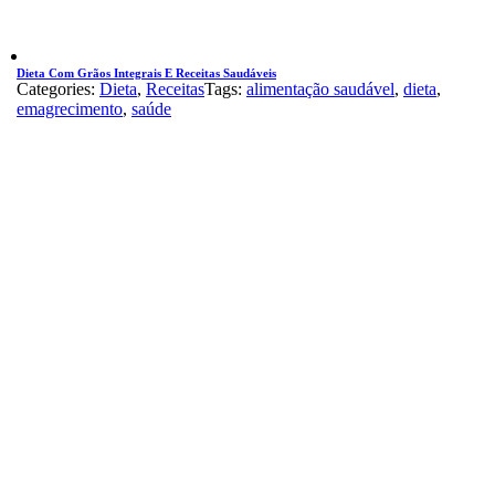
Dieta Com Grãos Integrais E Receitas Saudáveis
Categories:
Dieta
,
Receitas
Tags:
alimentação saudável
,
dieta
,
emagrecimento
,
saúde