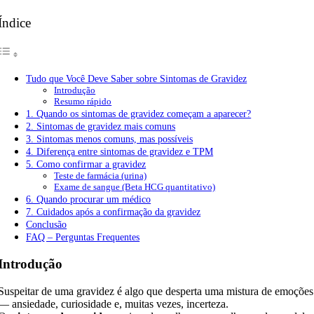
Índice
Tudo que Você Deve Saber sobre Sintomas de Gravidez
Introdução
Resumo rápido
1. Quando os sintomas de gravidez começam a aparecer?
2. Sintomas de gravidez mais comuns
3. Sintomas menos comuns, mas possíveis
4. Diferença entre sintomas de gravidez e TPM
5. Como confirmar a gravidez
Teste de farmácia (urina)
Exame de sangue (Beta HCG quantitativo)
6. Quando procurar um médico
7. Cuidados após a confirmação da gravidez
Conclusão
FAQ – Perguntas Frequentes
Introdução
Suspeitar de uma gravidez é algo que desperta uma mistura de emoções
— ansiedade, curiosidade e, muitas vezes, incerteza.