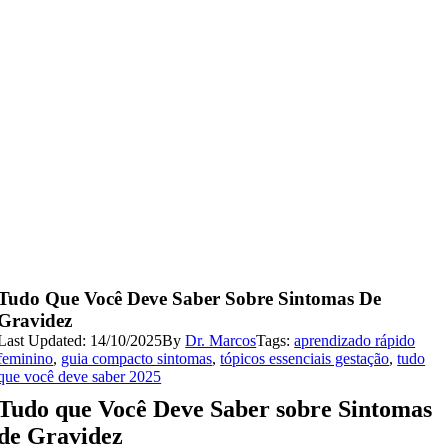
Tudo Que Você Deve Saber Sobre Sintomas De
Gravidez
Last Updated: 14/10/2025
By
Dr. Marcos
Tags:
aprendizado rápido
feminino
,
guia compacto sintomas
,
tópicos essenciais gestação
,
tudo
que você deve saber 2025
Tudo que Você Deve Saber sobre Sintomas
de Gravidez