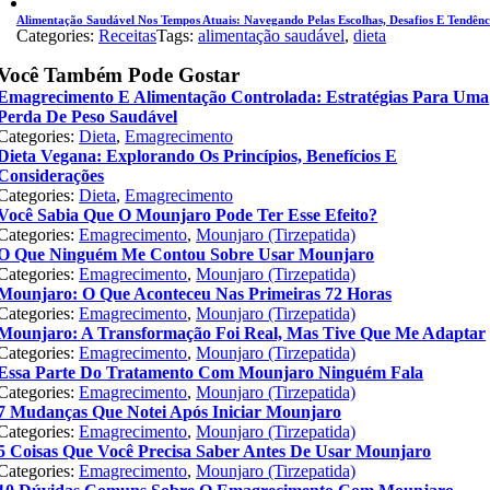
Alimentação Saudável Nos Tempos Atuais: Navegando Pelas Escolhas, Desafios E Tendênc
Categories:
Receitas
Tags:
alimentação saudável
,
dieta
Você Também Pode Gostar
Emagrecimento E Alimentação Controlada: Estratégias Para Uma
Perda De Peso Saudável
Categories:
Dieta
,
Emagrecimento
Dieta Vegana: Explorando Os Princípios, Benefícios E
Considerações
Categories:
Dieta
,
Emagrecimento
Você Sabia Que O Mounjaro Pode Ter Esse Efeito?
Categories:
Emagrecimento
,
Mounjaro (Tirzepatida)
O Que Ninguém Me Contou Sobre Usar Mounjaro
Categories:
Emagrecimento
,
Mounjaro (Tirzepatida)
Mounjaro: O Que Aconteceu Nas Primeiras 72 Horas
Categories:
Emagrecimento
,
Mounjaro (Tirzepatida)
Mounjaro: A Transformação Foi Real, Mas Tive Que Me Adaptar
Categories:
Emagrecimento
,
Mounjaro (Tirzepatida)
Essa Parte Do Tratamento Com Mounjaro Ninguém Fala
Categories:
Emagrecimento
,
Mounjaro (Tirzepatida)
7 Mudanças Que Notei Após Iniciar Mounjaro
Categories:
Emagrecimento
,
Mounjaro (Tirzepatida)
5 Coisas Que Você Precisa Saber Antes De Usar Mounjaro
Categories:
Emagrecimento
,
Mounjaro (Tirzepatida)