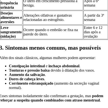
O útero em crescimento pressiona a
Após a 6ª
frequência
bexiga.
semana
urinária
Desejos
Alterações olfativas e gustativas
A partir da 3ª
alimentares e
relacionadas ao estrogênio.
semana
aversões
Leve
Entre 6 e 12
Ocorre quando o embrião se fixa na
sangramento
dias após a
parede do útero.
(nidação)
ovulação
3. Sintomas menos comuns, mas possíveis
Além dos sinais clássicos, algumas mulheres podem apresentar:
Constipação intestinal
e
inchaço abdominal
.
Tonturas e pressão baixa
devido à dilatação dos vasos.
Aumento da salivação
.
Dores de cabeça leves
.
Corrimento esbranquiçado
(aumento da secreção vaginal
normal).
Esses sintomas isoladamente não confirmam a gestação, mas
podem
reforçar a suspeita quando combinados com atraso menstrual
.