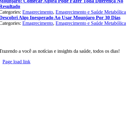
Mounjaro: Começar Agora Pode Fazer Toda Diferença No
Resultado
Categories:
Emagrecimento
,
Emagrecimento e Saúde Metabólica
Descobri Algo Inesperado Ao Usar Mounjaro Por 30 Dias
Categories:
Emagrecimento
,
Emagrecimento e Saúde Metabólica
Trazendo a você as notícias e insights da saúde, todos os dias!
Page load link
Go
to
Top