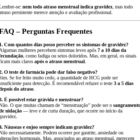
Lembre-se:
nem todo atraso menstrual indica gravidez
, mas todo
atraso persistente merece atenção e avaliação profissional.
FAQ – Perguntas Frequentes
1. Com quantos dias posso perceber os sintomas de gravidez?
Algumas mulheres percebem sintomas leves após
7 a 10 dias da
fecundação
, como fadiga ou seios doloridos. Mas, em geral, os sinais
ficam mais claros
após o atraso menstrual
.
2. O teste de farmácia pode dar falso negativo?
Sim. Se for feito muito cedo, a quantidade de HCG pode ser
insuficiente para detecção. É recomendável refazer o teste
3 a 5 dias
depois do atraso
.
3. É possível estar grávida e menstruar?
Não. O que muitas chamam de “menstruação” pode ser o
sangrament
de nidação
— leve e de curta duração, que ocorre no início da
gravidez.
4. Náuseas e enjoo sempre indicam gravidez?
Não necessariamente. Podem ocorrer por gastrite, ansiedade ou
alterações hormonais. Mas, associados ao atraso menstrual, merecem