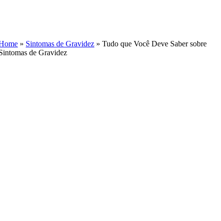
Skip
to
content
Home
»
Sintomas de Gravidez
»
Tudo que Você Deve Saber sobre
Sintomas de Gravidez