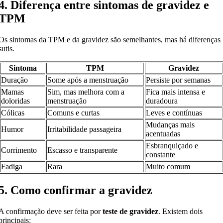
4. Diferença entre sintomas de gravidez e
TPM
Os sintomas da TPM e da gravidez são semelhantes, mas há diferenças
sutis.
Sintoma
TPM
Gravidez
Duração
Some após a menstruação
Persiste por semanas
Mamas
Sim, mas melhora com a
Fica mais intensa e
doloridas
menstruação
duradoura
Cólicas
Comuns e curtas
Leves e contínuas
Mudanças mais
Humor
Irritabilidade passageira
acentuadas
Esbranquiçado e
Corrimento
Escasso e transparente
constante
Fadiga
Rara
Muito comum
5. Como confirmar a gravidez
A confirmação deve ser feita por
teste de gravidez
. Existem dois
principais: