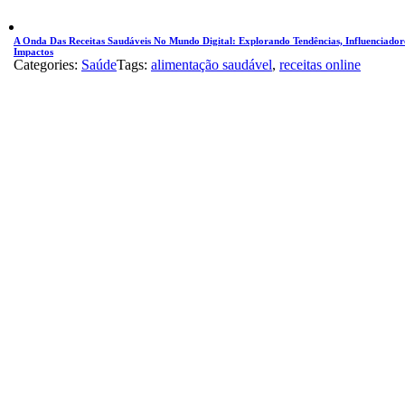
A Onda Das Receitas Saudáveis No Mundo Digital: Explorando Tendências, Influenciador
Impactos
Categories:
Saúde
Tags:
alimentação saudável
,
receitas online